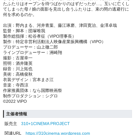
たふたりはオープンを待つばかりのはずだったが…。互いに亡くし
てしまった母 / 娘の面影を見出し合うふたりは、束の間の逃避行に
何を求めるのか。
出演：野内まる、河井青葉、藤江琢磨、津田寛治、金澤卓哉
監督・脚本：団塚唯我
製作総指揮：松谷孝征（VIPO理事長）
製作：特定非営利活動法人映像産業振興機構（VIPO）
プロデューサー：山上徹二郎
ラインプロデューサー：洲崎翔
撮影：古屋幸一
照明：酒井隆英
録音：川上拓也
美術：高橋俊秋
衣装デザイン：宮本まさ江
音楽：寺西涼
作家推薦団体：なら国際映画祭
制作プロダクション：シグロ
©2022 VIPO
主催者情報
販売主
310+1CINEMA PROJECT
関連URL
https://310cinema.wordpress.com