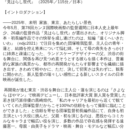
『見はらし世代』 （2025年／115分／日本）
【イントロダクション】
───2025年、未明 家族、東京、あたらしい景色
今年5月、第78回カンヌ国際映画祭の監督週間に日本人史上最年
少、26歳の監督作品『見はらし世代』が選出された。オリジナル脚
本・初長編作品でその快挙を成し遂げたのは、短編『遠くへいきた
いわ』（ndjc2021）で注目を集めた団塚唯我監督。主人公の青年・
蓮と、結婚を控え将来について悩む姉。そして母の喪失をきっかけ
に姉弟と疎遠になった、ランドスケープデザイナーの父。渋谷の街
を舞台に、関係を再び見つめ直そうとする彼らを描く本作は、普遍
的な家族の風景から、都市の再開発がもたらす影響までを繊細に描
き出す。きわめて軽やかに、ただ、決して切実さは失わずに。観客
に開かれた、新人監督の瑞々しい感性による新しいスタイルの日本
映画が誕生した。
再開発が進む東京・渋谷を舞台に主人公・蓮を演じるのは『さよな
ら ほやマン』で映画デビューし、日本批評家大賞 新人賞を受賞した
若き技巧派俳優の黒崎煌代。「私のキャリアを最初から近くで観て
いてくれた団塚監督だからこそ100%の信頼をもって撮影に臨むこと
ができました」と信頼を寄せる団塚監督初長編作品にて、自身も初
主演という大役に挑んだ。父親・初を演じるのは、悪役からコミカ
ルなキャラまで幅広い役を演じ、多数の作品で存在感を発揮する遠
藤憲一。母親・由美子をドラマ・映画・舞台・モデルなど幅広い分