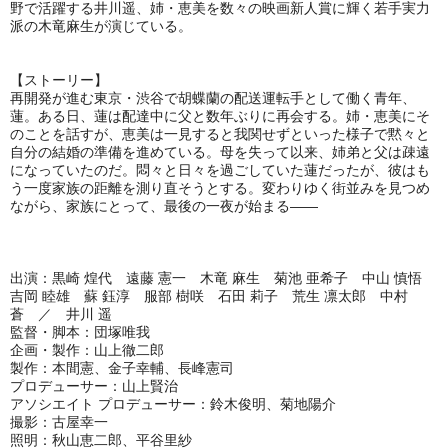
野で活躍する井川遥、姉・恵美を数々の映画新人賞に輝く若手実力
派の木竜麻生が演じている。
【ストーリー】
再開発が進む東京・渋谷で胡蝶蘭の配送運転手として働く青年、
蓮。ある日、蓮は配達中に父と数年ぶりに再会する。姉・恵美にそ
のことを話すが、恵美は一見すると我関せずといった様子で黙々と
自分の結婚の準備を進めている。母を失って以来、姉弟と父は疎遠
になっていたのだ。悶々と日々を過ごしていた蓮だったが、彼はも
う一度家族の距離を測り直そうとする。変わりゆく街並みを見つめ
ながら、家族にとって、最後の一夜が始まる――
出演：黒崎 煌代 遠藤 憲一 木竜 麻生 菊池 亜希子 中山 慎悟
吉岡 睦雄 蘇 鈺淳 服部 樹咲 石田 莉子 荒生 凛太郎 中村
蒼 ／ 井川 遥
監督・脚本：団塚唯我
企画・製作：⼭上徹⼆郎
製作：本間憲、金子幸輔、長峰憲司
プロデューサー：山上賢治
アソシエイト プロデューサー：鈴⽊俊明、菊地陽介
撮影：古屋幸⼀
照明：秋⼭恵⼆郎、平⾕⾥紗