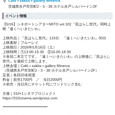
Café＋zakka＋gallery Minerva
茨城県水戸市宮町2－3－38 ホテル水戸シルバーイン2F
イベント情報
【5/16】シネポートシアターMITO vol.102『見はらし世代』同時上
映『遠くへいきたいわ』
上映作品｜『見はらし世代』115分 『遠くへいきたいわ』30分
上映素材｜ブルーレイ
上映期日｜2026年5月16日（土）
上映時間｜①13:00-15:30 ②16:00-18:30
※各回二本立てです。『遠くへいきたいわ』の上映後に『見はらし
世代』を連続で上映します。
上映会場｜Café＋zakka＋gallery Minerva
（茨城県水戸市宮町2－3－38 ホテル水戸シルバーイン2F）
定員｜各回20名程度
料金｜前売1700円 ／ 当日2000円
※前売・当日共にチケット代にワンドリンク含む
主催｜310+1シネマプロジェクト
https://310cinema.wordpress.com
***********************************