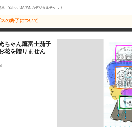
単 Yahoo! JAPANのデジタルチケット
ービスの終了について
光ちゃん鷹富士茄子
お花を贈りません
00