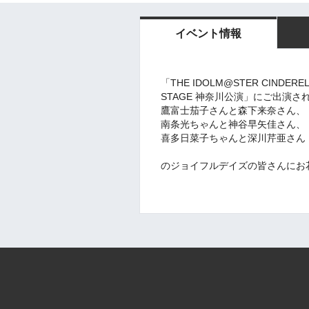
イベント情報
「THE IDOLM@STER CINDERELLA
STAGE 神奈川公演」にご出演さ
鷹富士茄子さんと森下来奈さん、
南条光ちゃんと神谷早矢佳さん、
喜多日菜子ちゃんと深川芹亜さん
のジョイフルデイズの皆さん
にお