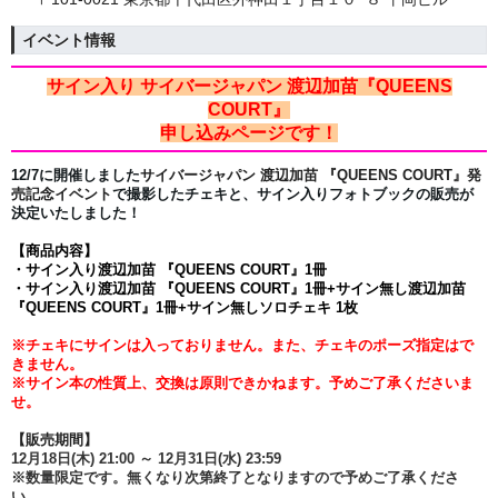
イベント情報
サイン入り
サイバージャパン 渡辺加苗『QUEENS
COURT』
申し込みページ
です！
12/7に開催しました
サイバージャパン
渡辺加苗
『QUEENS COURT』
発
売記念イベント
で撮影したチェキと、サイン入りフォトブックの販売が
決定いたしました
！
【商品内容】
・サイン入り渡辺加苗 『QUEENS COURT』1冊
・
サイン入り渡辺加苗 『QUEENS COURT』1冊+サイン無し渡辺加苗
『QUEENS COURT』1冊+
サイン無しソロチェキ 1枚
※チェキにサインは入っておりません。また、チェキのポーズ指定はで
きません。
※サイン本の性質上、交換は原則できかねます。予めご了承くださいま
せ。
【販売期間】
12月18日(木) 21:00 ～ 12月31
日(水) 23:59
※数量限定です。無くなり次第終了となりますので予めご了承くださ
い。