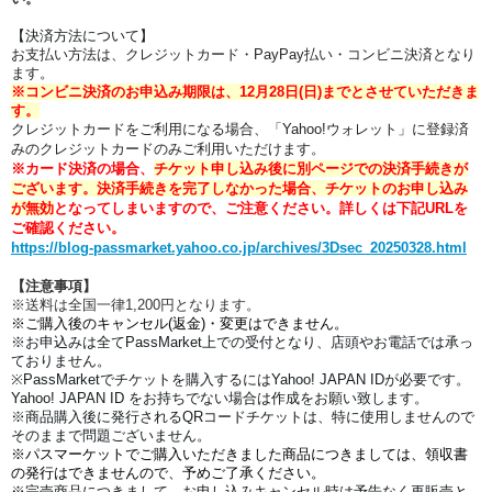
【決済方法について】
お支払い方法は、クレジットカード・PayPay払い・コンビニ決済となり
ます。
※コンビニ決済のお申込み期限は、12月28日(日)までとさせていただきま
す。
クレジットカードをご利用になる場合、「Yahoo!ウォレット」に登録済
みのクレジットカードのみご利用いただけます。
※
カード決済の場合、
チケット申し込み後に別ページでの決済手続きが
ございます。
決済手続きを完了しなかった場合、チケットのお申し込み
が無効
となってしまいます
ので、ご注意
ください。
詳しくは下記URLを
ご確認ください。
https://blog-passmarket.yahoo.co.jp/archives/3Dsec_20250328.html
【注意事項】
※送料は全国一律1,200円となります。
※ご購入後のキャンセル(返金)・変更はできません。
※お申込みは全て
PassMarket
上での受付となり、店頭やお電話では承っ
ておりません。
※PassMarketでチケットを購入するにはYahoo! JAPAN IDが必要です。
Yahoo! JAPAN ID をお持ちでない場合は作成をお願い致します。
※商品購入後に発行されるQRコードチケットは、特に使用しませんので
そのままで問題ございません。
※パスマーケットでご購入いただきました商品につきましては、領収書
の発行はできませんので、予めご了承ください。
※完売商品につきまして、お申し込みキャンセル時は予告なく再販売と