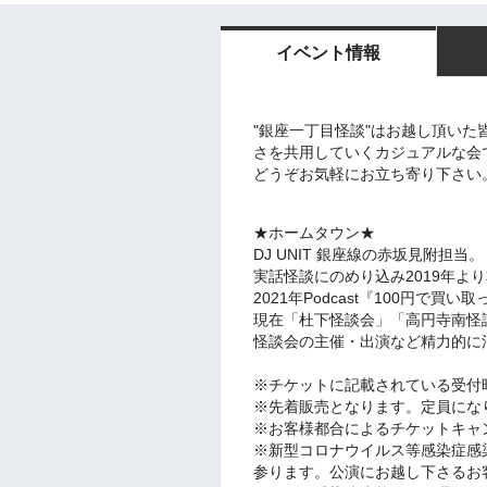
イベント情報
"銀座一丁目怪談"はお越し頂い
さを共用していくカジュアルな会
どうぞお気軽にお立ち寄り下さい
★ホームタウン★
DJ UNIT 銀座線の赤坂見附担当。
実話怪談にのめり込み2019年よ
2021年Podcast『100円で
現在「杜下怪談会」「高円寺南怪
怪談会の主催・出演など精力的に
※チケットに記載されている受付
※先着販売となります。定員にな
※お客様都合によるチケットキャ
※新型コロナウイルス等感染症感
参ります。公演にお越し下さるお