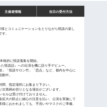
主催者情報
当日の受付方法
た皆様とコミュニケーションをとりながら怪談の楽し
です。
。
り本格的に怪談蒐集を開始。
買い取った怪談話』への出演を機に語り手デビュー。
談」「怪談サロン竹」「恐点」など、都内を中心に
活動中。
時間、指定場所にお集まり下さい。
り次第締め切りとなる場合がございます。
ンセルは受け付けておりません。
染拡大の防止に細心の注意を払い、公演を実施して
客様におかれましても、手洗いやマスクのご準備、