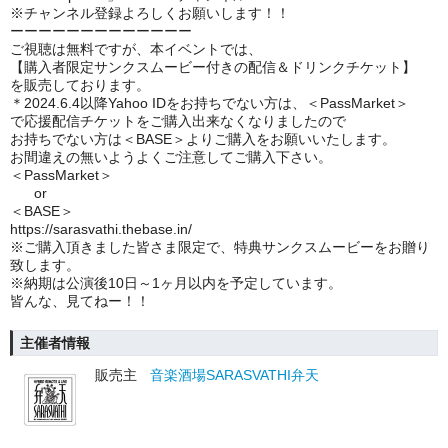
※チャンネル登録よろしくお願いします！！
ーーーーーーーーーーーーー
ご視聴は無料ですが、本イベントでは、
【購入者限定サンクスムービー付きの配信＆ドリンクチケット】
を販売しております。
＊2024.6.4以降Yahoo IDをお持ちでない方は、＜PassMarket＞
で応援配信チケットをご購入出来なくなりましたので
お持ちでない方は＜BASE＞よりご購入をお願いいたします。
お間違えの無いようよくご注意してご購入下さい。
＜PassMarket＞
or
＜BASE＞
https://sarasvathi.thebase.in/
※ご購入頂きました皆さま限定で、特典サンクスムービーをお贈り
致します。
※納期は公演後10日～1ヶ月以内を予定しています。
皆んな、見てねー！！
主催者情報
販売主
音楽酒場SARASVATHI弁天