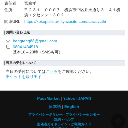
責任者
宮森孝
住所
〒２３１－０００７ 横浜市中区弁天通り３－４１横
浜エクセレント３０２
関連URL
https://kokopelliearthly.wixsite.com/sarasvathi
お問い合わせ先
bengteng88@gmail.com
08041434518
基本10～20時（SMSも可）
当日の受付について
当日の受付については
こちら
をご確認ください。
チケットを取り出す
PassMarket
Yahoo! JAPAN
日本語
English
プライバシーポリシー
プライバシーセンター
規約
ヘルプ
主催者ガイドライン
ご利用ガイド