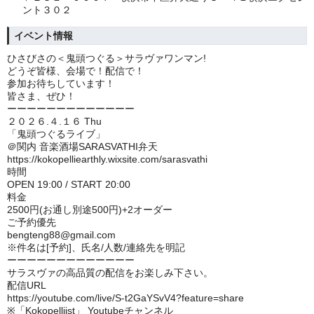
ント３０２
イベント情報
ひさびさの＜鬼頭つぐる＞サラヴァワンマン!
どうぞ皆様、会場で！配信で！
参加お待ちしています！
皆さま、ぜひ！
ーーーーーーーーーーーーー
２０２６.４.１６ Thu
「鬼頭つぐるライブ」
＠関内 音楽酒場SARASVATHI弁天
https://kokopelliearthly.wixsite.com/sarasvathi
時間
OPEN 19:00 / START 20:00
料金
2500円(お通し別途500円)+2オーダー
ご予約優先
bengteng88@gmail.com
※件名は[予約]、氏名/人数/連絡先を明記
ーーーーーーーーーーーーー
サラスヴァの高品質の配信をお楽しみ下さい。
配信URL
https://youtube.com/live/S-t2GaYSvV4?feature=share
※「Kokopelliist」 Youtubeチャンネル