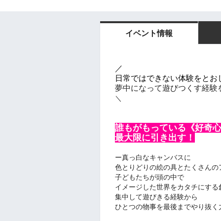
イベント情報
／
日常
ではできない体験をとお
夢中になって遊びつくす経験
＼
誰もがもっている《好奇
最大限に引き出す！
ー真っ白なキャンバスに
色とりどりの絵の具とたくさんの
子どもたちが頭の中で
イメージした世界をカタチにする
集中して遊びきる経験から
ひとつの物事を最後までやり抜く