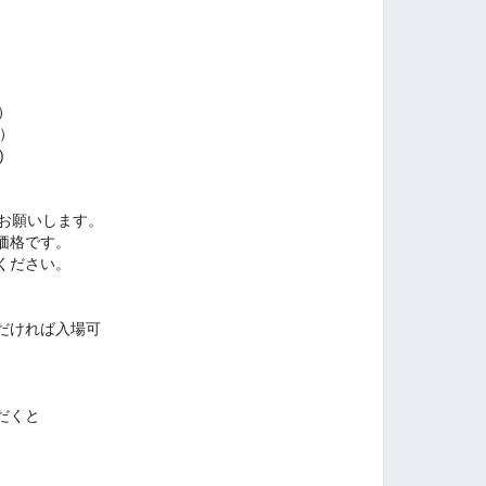
）
み）
)
でお願いします。
価格です。
ください。
だければ入場可
だくと