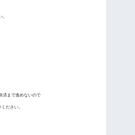
い。
決済まで進めないので
りください。