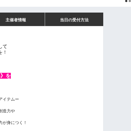
主催者情報
当日の受付方法
して
を！
心》を
アイテムー
創造力や
力が身につく！