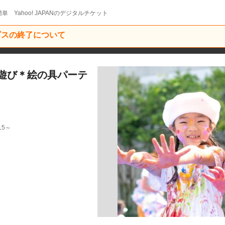
単 Yahoo! JAPANのデジタルチケット
ービスの終了について
遊び＊絵の具パーテ
15～