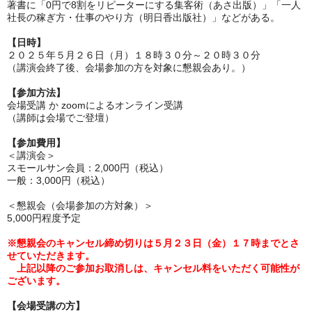
著書に「0円で8割をリピーターにする集客術（あさ出版）」「一人
社長の稼ぎ方・仕事のやり方（明日香出版社）」などがある。
【日時】
２０２５年５月２６日（月）１８時３０分～２０時３０分
（講演会終了後、会場参加の方を対象に懇親会あり。）
【参加方法】
会場受講 か zoomによるオンライン受講
（講師は会場でご登壇）
【参加費用】
＜講演会＞
スモールサン会員：2,000円（税込）
一般：3,000円（税込）
＜懇親会（会場参加の方対象）＞
5,000円程度予定
※懇親会のキャンセル締め切りは
５月２３日（金）１７時
までとさ
せていただきます。
上記以降のご参加お取消しは、キャンセル料をいただく可能性が
ございます。
【会場受講の方】