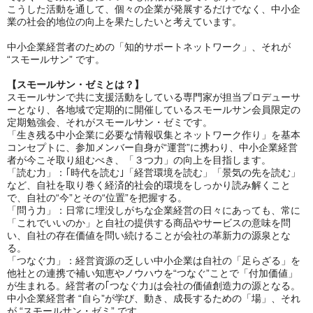
こうした活動を通して、個々の企業が発展するだけでなく、中小企
業の社会的地位の向上を果たしたいと考えています。
中小企業経営者のための「知的サポートネットワーク」、それが
“スモールサン” です。
【スモールサン・ゼミとは？】
スモールサンで共に支援活動をしている専門家が担当プロデューサ
ーとなり、各地域で定期的に開催しているスモールサン会員限定の
定期勉強会、それがスモールサン・ゼミです。
「生き残る中小企業に必要な情報収集とネットワーク作り」を基本
コンセプトに、参加メンバー自身が“運営”に携わり、中小企業経営
者が今こそ取り組むべき、「３つ力」の向上を目指します。
「読む力」：｢時代を読む｣「経営環境を読む」「景気の先を読む」
など、自社を取り巻く経済的社会的環境をしっかり読み解くこと
で、自社の“今”とその“位置”を把握する。
「問う力」：日常に埋没しがちな企業経営の日々にあっても、常に
「これでいいのか」と自社の提供する商品やサービスの意味を問
い、自社の存在価値を問い続けることが会社の革新力の源泉とな
る。
「つなぐ力」：経営資源の乏しい中小企業は自社の「足らざる」を
他社との連携で補い知恵やノウハウを“つなぐ”ことで「付加価値」
が生まれる。経営者の｢つなぐ力｣は会社の価値創造力の源となる。
中小企業経営者 “自ら”が学び、動き、成長するための「場」、それ
が “スモールサン・ゼミ” です。