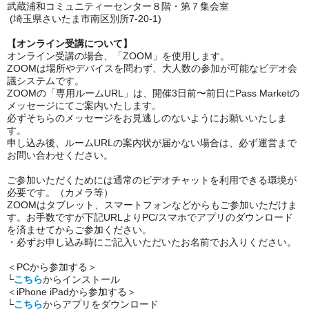
武蔵浦和コミュニティーセンター８階・第７集会室
(埼玉県さいたま市南区別所7-20-1)
【オンライン受講について】
オンライン受講の場合、「ZOOM」を使用します。
ZOOMは場所やデバイスを問わず、大人数の参加が可能なビデオ会
議システムです。
ZOOMの「専用ルームURL」は、開催3日前〜前日にPass Marketの
メッセージにてご案内いたします。
必ずそちらのメッセージをお見逃しのないようにお願いいたしま
す。
申し込み後、ルームURLの案内状が届かない場合は、必ず運営まで
お問い合わせください。
ご参加いただくためには通常のビデオチャットを利用できる環境が
必要です。（カメラ等）
ZOOMはタブレット、スマートフォンなどからもご参加いただけま
す。お手数ですが下記URLよりPC/スマホでアプリのダウンロード
を済ませてからご参加ください。
・必ずお申し込み時にご記入いただいたお名前でお入りください。
＜PCから参加する＞
└
こちら
からインストール
＜iPhone iPadから参加する＞
└
こちら
からアプリをダウンロード