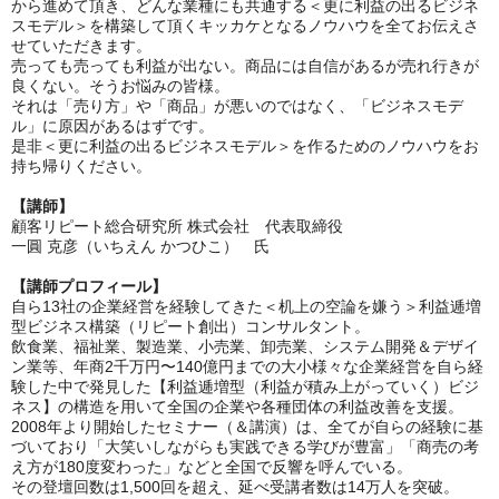
から進めて頂き、どんな業種にも共通する＜更に利益の出るビジネ
スモデル＞を構築して頂くキッカケとなるノウハウを全てお伝えさ
せていただきます。
売っても売っても利益が出ない。商品には自信があるが売れ行きが
良くない。そうお悩みの皆様。
それは「売り方」や「商品」が悪いのではなく、「ビジネスモデ
ル」に原因があるはずです。
是非＜更に利益の出るビジネスモデル＞を作るためのノウハウをお
持ち帰りください。
【講師】
顧客リピート総合研究所 株式会社 代表取締役
一圓 克彦（いちえん かつひこ） 氏
【講師プロフィール】
自ら13社の企業経営を経験してきた＜机上の空論を嫌う＞利益逓増
型ビジネス構築（リピート創出）コンサルタント。
飲食業、福祉業、製造業、小売業、卸売業、システム開発＆デザイ
ン業等、年商2千万円〜140億円までの大小様々な企業経営を自ら経
験した中で発見した【利益逓増型（利益が積み上がっていく）ビジ
ネス】の構造を用いて全国の企業や各種団体の利益改善を支援。
2008年より開始したセミナー（＆講演）は、全てが自らの経験に基
づいており「大笑いしながらも実践できる学びが豊富」「商売の考
え方が180度変わった」などと全国で反響を呼んでいる。
その登壇回数は1,500回を超え、延べ受講者数は14万人を突破。