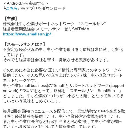
＜Androidから参加する＞
└
こちら
からアプリをダウンロード
【主催】
株式会社中小企業サポートネットワーク ”スモールサン”
経営者定期勉強会 スモールサン・ゼミSAITAMA
https://www.smallsun.jp/
【スモールサンとは？】
不安定な経済状況の中、中小企業を取り巻く環境は常に激しく変化
しています。
それでも経営者は会社を守り、発展させる義務があります。
そのために本当に必要な“正しい”情報と専門家とのネットワークを
提供したい。そんな思いで立ち上げたのが（株）中小企業サポート
ネットワークです。
中小企業(small business)の“Small”とサポートネットワーク(support
network)の“SUN”をとって、略称を「スモールサン―SmallSun―」
としました。中小企業の1つ1つが「小さな太陽」となって輝いてほ
しいという意味もこめています。
毎月2回会員向けにニュースを配信して、景気情勢など中小企業を取
り巻く経済情報を提供したり、中小企業経営の実践を紹介したり、
また中小企業庁長官など行政担当者と私が対談して中小企業が知っ
ておくべき政策などについても情報発信しています。