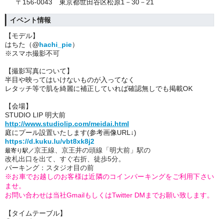
〒156-0043 東京都世田谷区松原1－30－21
イベント情報
【モデル】
はちた（@
hachi_pie
）
※スマホ撮影不可
【撮影写真について】
半目や映ってはいけないものが入ってなく
レタッチ等で肌を綺麗に補正していれば確認無しでも掲載OK
【会場】
STUDIO LIP 明大前
http://www.studiolip.com/meidai.html
庭にプール設置いたします(参考画像URL↓)
https://d.kuku.lu/vbt8xk8j2
京王線、京王井の頭線「明大前」駅の
最寄り駅／
改札出口を出て、すぐ右折、徒歩5分。
パーキング：スタジオ目の前
※お車でお越しのお客様は近隣のコインパーキングをご利用下さい
ませ。
お問い合わせは当社GmailもしくはTwitter DMまでお願い致します。
【タイムテーブル】