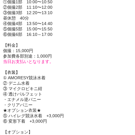
①個撮1部 10:00〜10:50
②個撮2部 11:10〜12:00
③個撮3部 12:20〜13:10
昼休憩 40分
④個撮4部 13:50〜14:40
⑤個撮5部 15:00〜15:50
⑥個撮6部 16:10～17:00
【料金】
個撮：15,000円
参加費各部別途：1,000円
当日お支払いとなります。
【衣装】
① AMORESY競泳水着
② デニム水着
③ マイクロビキニ紺
④ 透けパルフェット
・エナメル逆バニー
・クリアバニー
★オプション衣装★
⑤ ハイレグ競泳水着
+3,000円
⑥ 変形下着
+3,000円
【オプション】