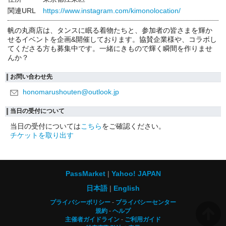
関連URL
https://www.instagram.com/kimonolocation/
帆の丸商店は、タンスに眠る着物たちと、参加者の皆さまを輝か
せるイベントを企画&開催しております。協賛企業様や、コラボし
てくださる方も募集中です。一緒にきもので輝く瞬間を作りませ
んか？
お問い合わせ先
honomarushouten@outlook.jp
当日の受付について
当日の受付については
こちら
をご確認ください。
チケットを取り出す
PassMarket
Yahoo! JAPAN
日本語
English
プライバシーポリシー
プライバシーセンター
規約
ヘルプ
主催者ガイドライン
ご利用ガイド