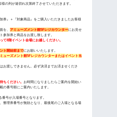
客様の列が途切れ次第終了させていただきます。
加券』＋『対象商品』をご購入いただきました
お客様
面を、
アミューズメント館5Fレジカウンター
にお見せ
ト参加券と商品をお渡し致します。
って8階イベント会場にお越しください。
ント開始前まで
にお願いいたします。
ミューズメント館5Fレジカウンターまたは
イベント当
はお渡しできません。必ず決済までお済ませくださ
待ちください
。
お時間になりましたらご案内を開始い
載の番号順にご案内いたします
。
る番号が入場番号となります。
、整理券番号が無効となり、最後尾のご入場となる場