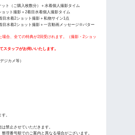
ケット（ご購入枚数分）＋
水着個人撮影タイム
ショット撮影＋2着目水着個人撮影タイム
2着目水着2ショット撮影＋私物サイン1点
2着目水着2ショット撮影＋一言動画メッセージ※パター
た場合、全ての特典が2回受けれます。（撮影・2ショッ
にてスタッフがお伺いいたします。
・デジカメ等）
ます。
売は禁止させていただきます。
、整理番号順でのご案内と異なる場合がございます。