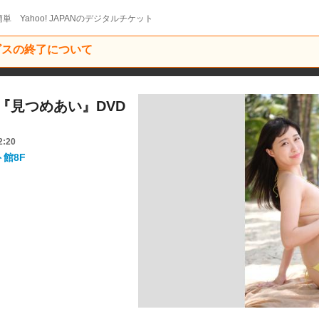
単 Yahoo! JAPANのデジタルチケット
ービスの終了について
あい『見つめあい』DVD
2:20
ト館8F