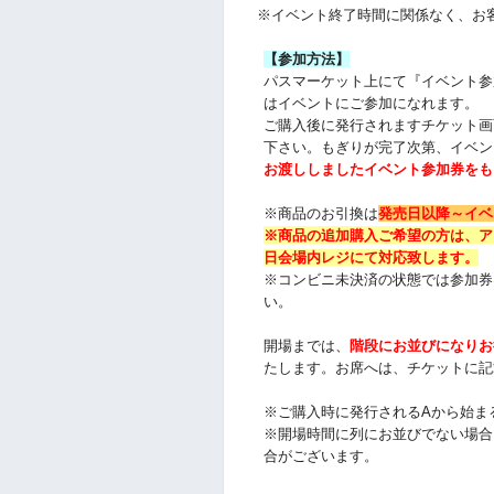
※イベント終了時間に関係なく、お
【参加方法】
パスマーケット上にて『イベント参
はイベントにご参加になれます。
ご購入後に発行されますチケット画
下さい。
もぎりが完了次第、イベン
お渡ししましたイベント参加券をも
※商品のお引換は
発売日以降～
イベ
※商品の追加購入ご希望の方は、
ア
日会場内レジにて対応致します。
※コンビニ未決済の状態では参加券
い。
開場までは、
階段にお並びになりお
たします。お席へは、チケットに記
※ご購入時に発行されるAから始ま
※開場時間に列にお並びでない場合
合がございます。