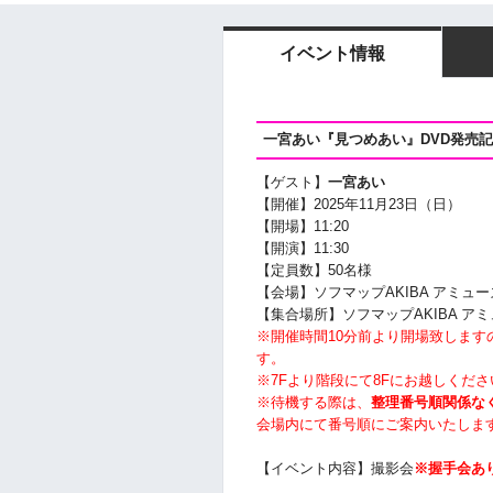
イベント情報
一宮あい『見つめあい』
DVD発売
【ゲスト】
一宮あい
【開催】2025年11月23日（日）
【開場】11
:20
【開演】11
:30
【定員数】50名様
【会場】ソフマップAKIBA アミュー
【集合場所】ソフマップAKIBA ア
※開催時間10分前より開場致しま
す。
※7Fより階段にて8Fにお越しくださ
※待機する際は、
整理番号順関係な
会場内にて番号順にご案内いたしま
【イベント内容】撮影会
※握手会あ