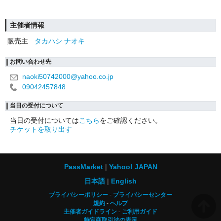
主催者情報
販売主
タカハシ ナオキ
お問い合わせ先
naoki50742000@yahoo.co.jp
09042457848
当日の受付について
当日の受付については
こちら
をご確認ください。
チケットを取り出す
PassMarket
Yahoo! JAPAN
日本語
English
プライバシーポリシー
プライバシーセンター
規約
ヘルプ
主催者ガイドライン
ご利用ガイド
特定商取引法の表示