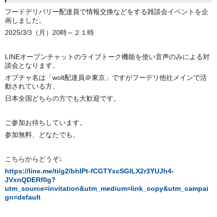
フードデリバリー配達員で情報交換などをする雑談会イベントを企
画しました。
2025/3/3（月）20時～２１時
LINEオープンチャットのライブトーク機能を使い音声のみによる対
談会となります。
オプチャ名は「wolt配達員＠東京」ですがフーデリ他社メインで活
動されている方、
日本全国どちらの方でも大歓迎です。
ご参加お待ちしています。
参加無料、どなたでも。
こちらからどうぞ↓
https://line.me/ti/g2/bhIPt-fCGTYxcSGILX2r3YUJh4-
JVxnQDERf0g?
utm_source=invitation&utm_medium=link_copy&utm_campai
gn=default