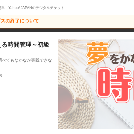
単 Yahoo! JAPANのデジタルチケット
ービスの終了について
なえる時間管理～初級
調べてもなかなか実践できな
00