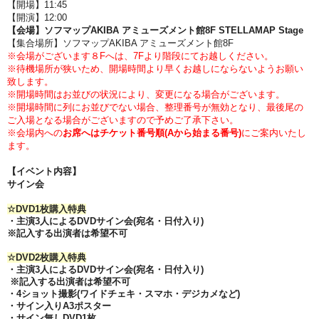
【開場】11:45
【開演】12:00
【会場】ソフマップAKIBA アミューズメント館8F
STELLAMAP Stage
【集合場所】
ソフマップAKIBA アミューズメント館8F
※会場がございます８Fへは、7Fより階段にてお越しください。
※待機場所が狭いため、開場時間より早くお越しにならないようお願い
致します。
※開場時間はお並びの状況により、変更になる場合がございます。
※開場時間に列にお並びでない場合、整理番号が無効となり、最後尾の
ご入場となる場合がございますので予めご了承下さい。
※会場内への
お席へはチケット番号順(Aから始まる番号)
にご案内いたし
ます。
【イベント内容】
サイン会
☆DVD1枚購入特典
・
主演3人によるDVDサイン会(宛名・日付入り)
※記入する出演者は希望不可
☆
DVD2枚
購入特典
・主演3人によるDVDサイン会
(宛名・日付入り)
※記入する出演者は希望不可
・4ショット撮影(ワイドチェキ・スマホ・デジカメなど)
・サイン入りA3ポスター
・サイン無しDVD1枚