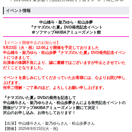
イベント情報
中山雄斗・架乃ゆら・松山歩夢
『ナマズのいた夏』DVD発売記念イベント
＠ソフマップAKIBAアミューズメント館
【イベント開催中止のお知らせ】
9月23日（火・祝）12:00より開催を予定しておりました
中山雄斗・架乃ゆら・松山歩夢『ナマズのいた夏』DVD発売記念イベン
トにつきまして、
出演者の体調不良により、誠に遺憾ではございますが中止とさせていた
だくこととなりました。
イベントを楽しみにしてくださっていたお客様には、心よりお詫び申し
上げます。
何卒ご理解・ご了承のほど、よろしくお願い申し上げます。
『ナマズのいた夏』DVDの発売を記念して
中山雄斗
さん・架乃ゆらさん・松山歩夢さんによる
発売記念イベントの
開催が
ソフマップAKIBAアミューズメント館にて
決定！
沢山のお申し込み、お待ちしております！
【出演】
中山雄斗さん・架乃ゆらさん・松山歩夢さん
【開催】
2025年9月23
日(火・祝)