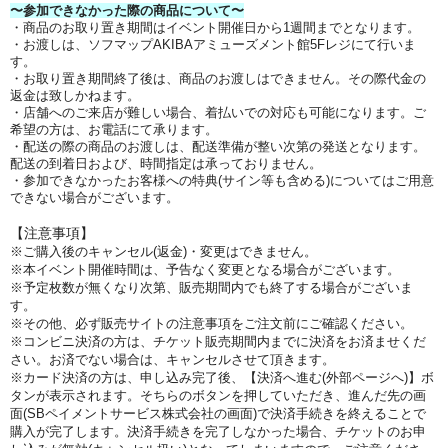
〜参加できなかった際の商品について〜
・商品のお取り置き期間はイベント開催日から1週間までとなります。
・お渡しは、ソフマップAKIBAアミューズメント館5Fレジにて行いま
す。
・お取り置き期間終了後は、商品のお渡しはできません。その際代金の
返金は致しかねます。
・店舗へのご来店が難しい場合、着払いでの対応も可能になります。ご
希望の方は、お電話にて承ります。
・配送の際の商品のお渡しは、配送準備が整い次第の発送となります。
配送の到着日および、時間指定は承っておりません。
・参加できなかったお客様への特典(サイン等も含める)についてはご用意
できない場合がございます。
【注意事項】
※ご購入後のキャンセル(返金)・変更はできません。
※本イベント開催時間は、予告なく変更となる場合がございます。
※予定枚数が無くなり次第、販売期間内でも終了する場合がございま
す。
※その他、必ず販売サイトの注意事項をご注文前にご確認ください。
※コンビニ決済の方は、チケット販売期間内までに決済をお済ませくだ
さい。お済でない場合は、キャンセルさせて頂きます。
※カード決済の方は、申し込み完了後、【決済へ進む(外部ページへ)】ボ
タンが表示されます。そちらのボタンを押していただき、進んだ先の画
面(SBペイメントサービス株式会社の画面)で決済手続きを終えることで
購入が完了します。決済手続きを完了しなかった場合、チケットのお申