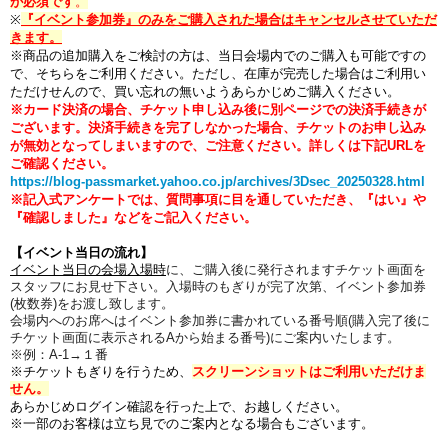
が必須です
。
※
『イベント参加券』のみをご購入された場合はキャンセルさせていただ
きます。
※商品の追加購入をご検討の方は、当日会場内でのご購入も可能ですの
で、そちらをご利用ください。ただし、在庫が完売した場合はご利用い
ただけせんので、買い忘れの無いようあらかじめご購入ください。
※カード決済の場合、チケット申し込み後に別ページでの決済手続きが
ございます。
決済手続きを完了しなかった場合、チケットのお申し込み
が無効となってしまいますので、ご注意ください。
詳しくは下記URLを
ご確認ください。
https://blog-passmarket.yahoo.co.jp/archives/3Dsec_20250328.html
※記入式アンケートでは、質問事項に目を通していただき、『はい』や
『確認しました』などをご記入ください。
【イベント当日の流れ】
イベント当日の会場入場時
に、
ご購入後に発行されますチケット画面を
スタッフに
お見せ下さい。
入場時のもぎりが完了次第、イベント参加券
(枚数券)をお渡し致します。
会場内へのお席へはイベント参加券に書かれている番号順(購入完了後に
チケット画面に表示されるAから始まる番号)にご案内いたします。
※例：A-1→１番
※チケットもぎりを行うため、
スクリーンショットはご利用いただけま
せん。
あらかじ
めログイン確認を行った上で、お越しください。
※一部のお客様は立ち見でのご案内となる場合もございます。