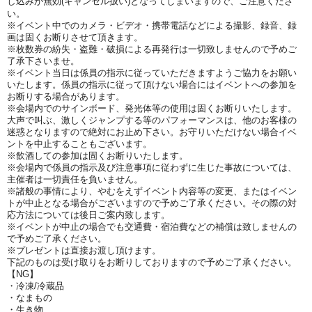
し込みが無効(キャンセル扱い)となってしまいますので、ご注意くださ
い。
※イベント中でのカメラ・ビデオ・携帯電話などによる撮影、録音、録
画は固くお断りさせて頂きます。
※枚数券の紛失・盗難・破損による再発行は一切致しませんので予めご
了承下さいませ。
※イベント当日は係員の指示に従っていただきますようご協力をお願い
いたします。係員の指示に従って頂けない場合にはイベントへの参加を
お断りする場合があります。
※会場内でのサインボード、発光体等の使用は固くお断りいたします。
大声で叫ぶ、激しくジャンプする等のパフォーマンスは、他のお客様の
迷惑となりますので絶対にお止め下さい。お守りいただけない場合イベ
ントを中止することもございます。
※飲酒しての参加は固くお断りいたします。
※会場内で係員の指示及び注意事項に従わずに生じた事故については、
主催者は一切責任を負いません。
※諸般の事情により、やむをえずイベント内容等の変更、またはイベン
トが中止となる場合がございますので予めご了承ください。その際の対
応方法については後日ご案内致します。
※イベントが中止の場合でも交通費・宿泊費などの補償は致しませんの
で予めご了承ください。
※プレゼントは直接お渡し頂けます。
下記のものは受け取りをお断りしておりますので予めご了承ください。
【NG】
・冷凍/冷蔵品
・なまもの
・生き物