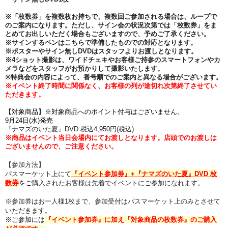
※「枚数券」を複数枚お持ちで、複数回ご参加される場合は、ループで
のご案内になります。ただし、サイン会の状況次第では「
枚数券
」をま
とめてお出しいただく場合もございますので、予めご了承ください。
※サインするペンはこちらで準備したものでの対応となります。
※ポスターやサイン無しDVDはスタッフよりお渡しとなります。
※4ショット撮影は、ワイドチェキやお客様ご持参のスマートフォンやカ
メラなどをスタッフがお預かりして撮影いたします。
※特典会の内容によって、番号順でのご案内と異なる場合がございます。
※イベント終了時間に関係なく、お客様の列が途切れ次第終了させてい
ただきます。
【対象商品】
※対象商品へのポイント付与はございません。
9月24日(水)発売
『ナマズのいた夏』DVD 税込4,950円(税込)
※商品はイベント当日会場内にてお渡しとなります。
店頭でのお渡しは
ございませんので、ご注意ください。
【参加方法】
パスマーケット上にて
『イベント参加券』+
『ナマズのいた夏』DVD 枚
券
数
を
ご購入されたお客様は
先着でイベントにご参加になれます。
※参加券はお一人様1枚まで、参加受付はパスマーケット上のみとさせて
いただきます。
※ご参加には
『イベント参加券』に加え『対象商品の枚数券
』のご購入