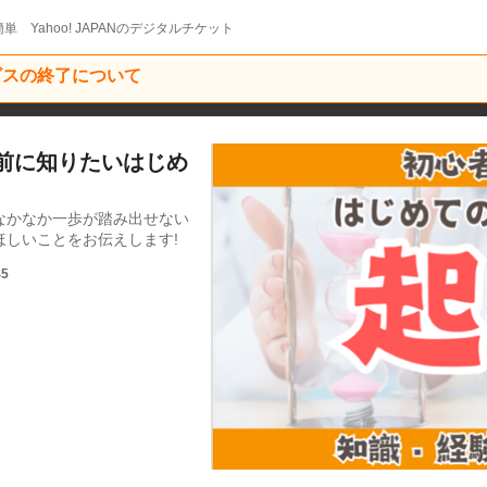
単 Yahoo! JAPANのデジタルチケット
ービスの終了について
る前に知りたいはじめ
なかなか一歩が踏み出せない
しいことをお伝えします!
45