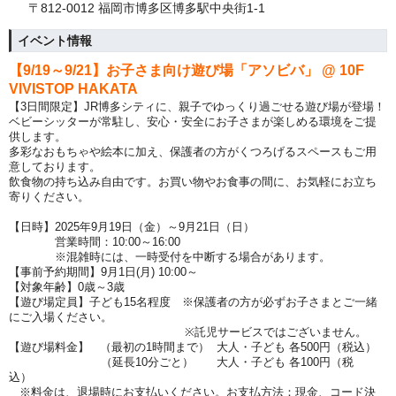
〒812-0012 福岡市博多区博多駅中央街1-1
イベント情報
【9/19～9/21】お子さま向け遊び場「アソビバ」 @ 10F
VIVISTOP HAKATA
【3日間限定】JR博多シティに、親子でゆっくり過ごせる遊び場が登場！
ベビーシッターが常駐し、安心・安全にお子さまが楽しめる環境をご提
供します。
多彩なおもちゃや絵本に加え、保護者の方がくつろげるスペースもご用
意しております。
飲食物の持ち込み自由です。お買い物やお食事の間に、お気軽にお立ち
寄りください。
【日時】2025年9月19日（金）～9月21日（日）
営業時間：10:00～
16:00
※混雑時には、一時受付を中断する場合があります。
【事前予約期間】9月1日(月) 10:00～
【対象年齢】0歳～3歳
【遊び場定員】子ども15名程度 ※保護者の方が必ずお子さまとご一緒
にご入場ください。
※託児サービスではございません。
【遊び場料金】 （最初の1時間まで） 大人・子ども 各500円（税込）
（延長10分ごと） 大人・子ども 各100円（税
込）
※料金は、退場時にお支払いください。お支払方法：現金、コード決