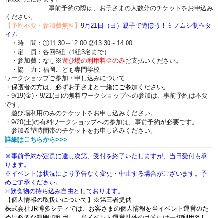
事前予約の際は、お子さまの人数分のチケットをお申込み
ください。
【予約不要・参加費無料】
9月21日（日）親子で遊ぼう！ミノムシ制作タ
イム
・時 間：①11:30～12:00 ②13:30～14:00
・定 員：各回6組（1組3名まで）
・参加費：なし※
遊び場の利用料金のみ
お支払いください。
・協 力：福岡こども専門学校
ワークショップご参加・申し込み
について
・保護者の方は、必ずお子さまと一緒にご参加ください。
・9/19(金)・9/21(日)の無料ワークショップへの参加は、事前予約は不要
です。
遊び場利用のみのチケットをお申し込みください。
・9/20(土)の有料ワークショップへの参加は、
事前予約が必要です。
参加希望時間帯のチケットをお申し込みください。
詳細はこちらから>>>
※事前予約が定員に達し次第、受付を終了いたしますが、当日受付も承
ります。
※イベントは状況により予告なく変更・中止する場合がございます。予
めご了承ください。
※飲食物の持ち込み自由としております。
【個人情報の取扱いについて】※第三者提供
株式会社JR博多シティでは、お客さまの個人情報を当イベント運営のた
めに必要な範囲で利用し、当イベント運営以外の目的には一切利用致し