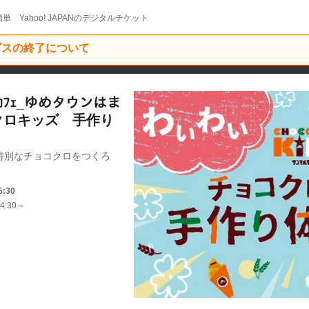
単 Yahoo! JAPANのデジタルチケット
ービスの終了について
ｸｶﾌｪ_ゆめタウンはま
クロキッズ 手作り
特別なチョコクロをつくろ
5:30
4:30～