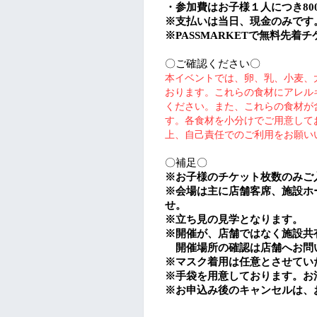
・参加費は
お子様１人
につき
80
※
支払いは当日、現金のみです
※PASSMARKET
で無料先着チ
〇ご確認ください〇
本イベントでは、卵、乳、小麦、
おります。これらの食材にアレル
ください。
また、これらの食材が
す。各食材を小分けでご用意して
上、自己責任でのご利用をお願い
〇補足〇
※
お子様のチケット枚数のみご
※
会場は主に店舗客席、施設ホ
せ。
※
立ち見の見学となります。
※開催が、店舗ではなく施設共
開催場所の確認は店舗へお問
※
マスク着用は任意とさせてい
※手袋を用意しております。お
※
お申込み後のキャンセルは、