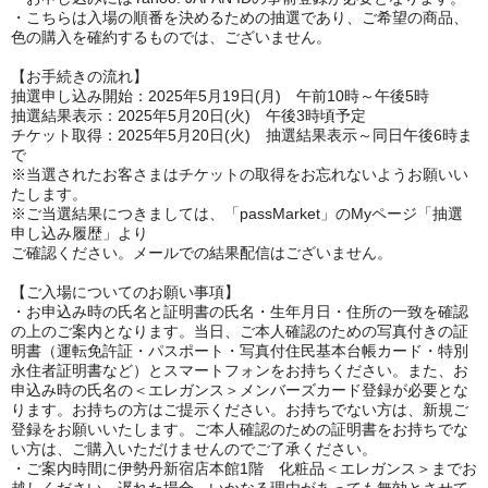
・こちらは入場の順番を決めるための抽選であり、ご希望の商品、
色の購入を確約するものでは、ございません。
【お手続きの流れ】
抽選申し込み開始：2025年5月19日(月) 午前10時～午後5時
抽選結果表示：2025年5月20日(火) 午後3時頃予定
チケット取得：2025年5月20日(火) 抽選結果表示～同日午後6時ま
で
※当選されたお客さまはチケットの取得をお忘れないようお願いい
たします。
※ご当選結果につきましては、「passMarket」のMyページ「抽選
申し込み履歴」より
ご確認ください。メールでの結果配信はございません。
【ご入場についてのお願い事項】
・お申込み時の氏名と証明書の氏名・生年月日・住所の一致を確認
の上のご案内となります。当日、ご本人確認のための写真付きの証
明書（運転免許証・パスポート・写真付住民基本台帳カード・特別
永住者証明書など）とスマートフォンをお持ちください。また、お
申込み時の氏名の＜エレガンス＞メンバーズカード登録が必要とな
ります。お持ちの方はご提示ください。お持ちでない方は、新規ご
登録をお願いいたします。ご本人確認のための証明書をお持ちでな
い方は、ご購入いただけませんのでご了承ください。
・ご案内時間に伊勢丹新宿店本館1階 化粧品＜エレガンス＞までお