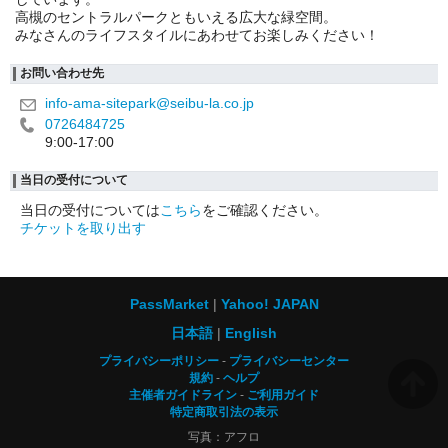
高槻のセントラルパークともいえる広大な緑空間。
みなさんのライフスタイルにあわせてお楽しみください！
お問い合わせ先
info-ama-sitepark@seibu-la.co.jp
0726484725
9:00-17:00
当日の受付について
当日の受付については
こちら
をご確認ください。
チケットを取り出す
PassMarket
Yahoo! JAPAN
日本語
English
プライバシーポリシー
プライバシーセンター
規約
ヘルプ
主催者ガイドライン
ご利用ガイド
特定商取引法の表示
写真：アフロ