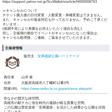
https://support.yahoo-net.jp/SccWallet/s/article/H000008763
≫キャンセルについて
チケット購入後の日付変更・人数変更・券種変更はできません。
また、キャンセルや返金対応も行っておりません。予めご了承くだ
さいませ。
(体調不良により来園をお控えいただく場合を含む)
但し、主催側の都合でイベントがキャンセルになった場合は、
キャンセル処理後、ご連絡、ご返金させていただきます。
主催者情報
販売主
安満遺跡公園パートナーズ
責任者
山岸 俊
住所
大阪府高槻市八丁畷町12番3号
関連URL
https://www.seibu-la.co.jp/park/ama-sitepark/
街なかの贅沢な緑空間。
高槻市の駅チカに弥生時代の遺跡が眠る貴重な空間。
この公園は歴史資産「安満遺跡」を活かした緑豊かな公園を目指
しています。