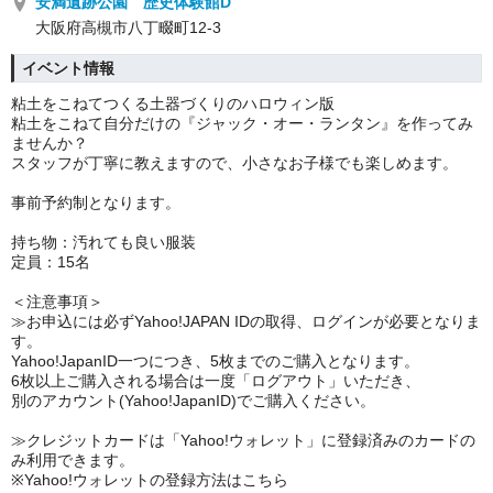
安満遺跡公園 歴史体験館D
大阪府高槻市八丁畷町12-3
イベント情報
粘土をこねてつくる土器づくりのハロウィン版
粘土をこねて自分だけの『ジャック・オー・ランタン』を作ってみ
ませんか？
スタッフが丁寧に教えますので、小さなお子様でも楽しめます。
事前予約制となります。
持ち物：汚れても良い服装
定員：15名
＜注意事項＞
≫お申込には必ずYahoo!JAPAN IDの取得、ログインが必要となりま
す。
Yahoo!JapanID一つにつき、5枚までのご購入となります。
6枚以上ご購入される場合は一度「ログアウト」いただき、
別のアカウント(Yahoo!JapanID)でご購入ください。
≫クレジットカードは「Yahoo!ウォレット」に登録済みのカードの
み利用できます。
※Yahoo!ウォレットの登録方法はこちら