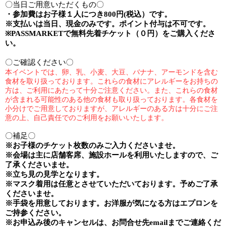
〇当日ご用意いただくもの〇
・参加費は
お子様１人
につき
800
円
(
税込）です。
※
支払いは当日、現金のみです。ポイント付与は不可です。
※PASSMARKET
で無料先着チケット（０円）をご購入くださ
い。
〇ご確認ください〇
本イベントでは、卵、乳、小麦、大豆、バナナ、アーモンドを含む
食材を取り扱っております。これらの食材にアレルギーをお持ちの
方は、ご利用にあたって十分ご注意ください。
また、これらの食材
が含まれる可能性のある他の食材も取り扱っております。各食材を
小分けでご用意しておりますが、アレルギーのある方は十分にご注
意の上、自己責任でのご利用をお願いいたします。
〇補足〇
※
お子様のチケット枚数のみご入力くださいませ。
※
会場は主に店舗客席、施設ホールを利用いたしますので、ご
了承くださいませ。
※
立ち見の見学となります。
※
マスク着用は任意とさせていただいております。予めご了承
くださいませ。
※手袋を用意しております。お洋服が気になる方はエプロンを
ご持参ください。
※
お申込み後のキャンセルは、お問合せ先
email
までご連絡くだ