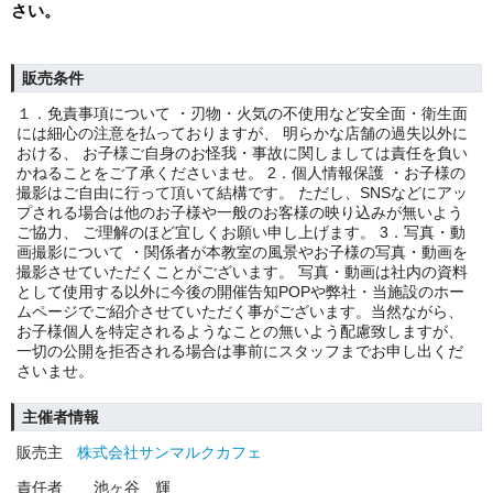
さい。
販売条件
１．免責事項について ・刃物・火気の不使用など安全面・衛生面
には細心の注意を払っておりますが、 明らかな店舗の過失以外に
おける、 お子様ご自身のお怪我・事故に関しましては責任を負い
かねることをご了承くださいませ。 2．個人情報保護 ・お子様の
撮影はご自由に行って頂いて結構です。 ただし、SNSなどにアッ
プされる場合は他のお子様や一般のお客様の映り込みが無いよう
ご協力、 ご理解のほど宜しくお願い申し上げます。 3．写真・動
画撮影について ・関係者が本教室の風景やお子様の写真・動画を
撮影させていただくことがございます。 写真・動画は社内の資料
として使用する以外に今後の開催告知POPや弊社・当施設のホー
ムページでご紹介させていただく事がございます。当然ながら、
お子様個人を特定されるようなことの無いよう配慮致しますが、
一切の公開を拒否される場合は事前にスタッフまでお申し出くだ
さいませ。
主催者情報
販売主
株式会社サンマルクカフェ
責任者
池ヶ谷 輝