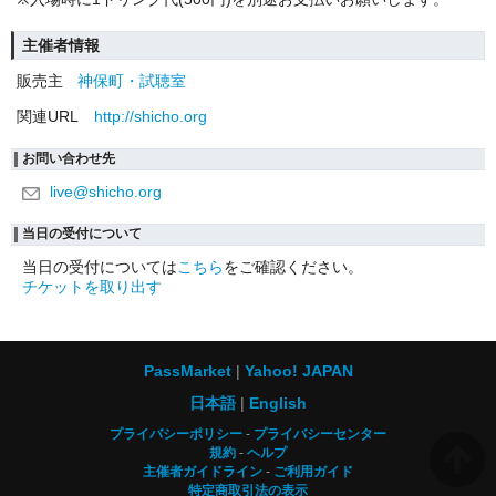
主催者情報
販売主
神保町・試聴室
関連URL
http://shicho.org
お問い合わせ先
live@shicho.org
当日の受付について
当日の受付については
こちら
をご確認ください。
チケットを取り出す
PassMarket
Yahoo! JAPAN
日本語
English
プライバシーポリシー
プライバシーセンター
規約
ヘルプ
主催者ガイドライン
ご利用ガイド
特定商取引法の表示