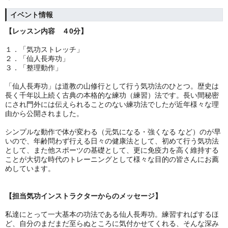
イベント情報
【レッスン内容 ４0分】
１．
「気功ストレッチ」
２．「仙人長寿功」
３．「整理動作」
「仙人長寿功」は道教の山修行として行う気功法のひとつ。歴史は
長く千年以上続く古典の本格的な練功（練習）法です。長い間秘密
にされ門外には伝えられることのない練功法でしたが近年様々な理
由から公開されました。
シンプルな動作で体が変わる（元気になる・強くなる など）のが早
いので、年齢問わず行える日々の健康法として、初めて行う気功法
として、また他スポーツの基礎として、更に免疫力を高く維持する
ことが大切な時代のトレーニングとして様々な目的の皆さんにお薦
めしています。
【担当気功インストラクターからのメッセージ】
私達にとって一大基本の功法である仙人長寿功。練習すればするほ
ど、自分のまだまだ至らぬところに気付かせてくれる、そんな深み