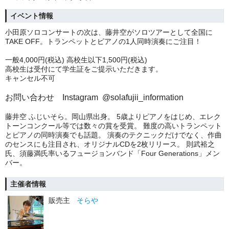
イベント情報
小田原ソロコンサートの次は、藤井空がソロツアーとして全国に
TAKE OFF。トランペットとピアノの1人同時演奏にご注目！
一般4,000円(税込) 高校生以下1,500円(税込)
高校生は受付にて学生証をご提示いただきます。
キャンセル不可
お問い合わせ Instagram @solafujii_information
藤井空 ふじいそら。岡山県出身。 5歳よりピアノをはじめ、エレク
トーンコンクール等では数々の賞を受賞。 難度の高いトランペット
とピアノの同時演奏でも話題。 演奏のテクニックだけでなく、作曲
のセンスにも注目され、オリジナルCDを2枚リリース。 則武裕之
氏、須藤満氏率いるフュージョンバンド「Four Generations」メン
バー。
主催者情報
販売主
そらや