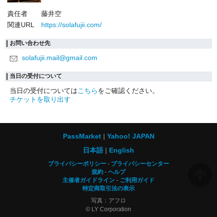
責任者
藤井空
関連URL
https://solafujii.com/
お問い合わせ先
solafujii.mail@gmail.com
当日の受付について
当日の受付については
こちら
をご確認ください。
チケットを取り出す
PassMarket
Yahoo! JAPAN
日本語
English
プライバシーポリシー
プライバシーセンター
規約
ヘルプ
主催者ガイドライン
ご利用ガイド
特定商取引法の表示
写真：アフロ
© LY Corporation