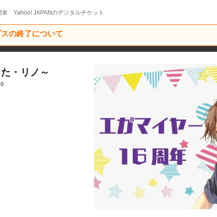
単 Yahoo! JAPANのデジタルチケット
ービスの終了について
こた・リノ～
30