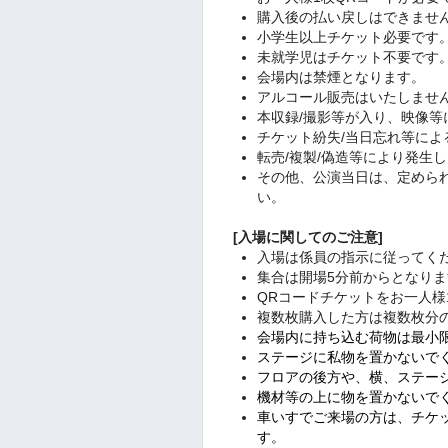
購入後の払い戻しはできませ
小学生以上チケット必要です
未就学児はチケット不要です
会場内は禁煙となります。
アルコール販売はいたしませ
本収録/撮影等が入り、映像等
チケット紛失/当日忘れ等によ
転売/複製/偽造等により発生
その他、公演当日は、定めら
い。
[入場に関してのご注意]
入場は係員の指示に従ってく
集合は開場5分前からとなりま
QRコードチケットをお一人様
複数枚購入した方は複数枚分
会場内に持ち込む荷物は最小
ステージに私物を置かないで
フロアの後方や、横、ステー
機材等の上に物を置かないで
車いすでご来場の方は、チケ
す。