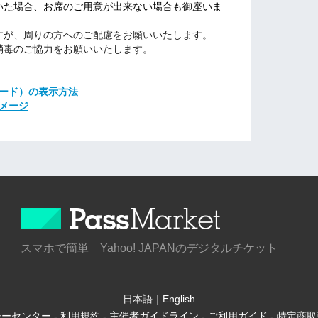
いた場合、お席のご用意が出来ない場合も御座いま
すが、周りの方へのご配慮をお願いいたします。
消毒のご協力をお願いいたします。
コード）の表示方法
メージ
スマホで簡単 Yahoo! JAPANのデジタルチケット
日本語
｜
English
シーセンター
-
利用規約
-
主催者ガイドライン
-
ご利用ガイド
-
特定商取