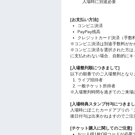
入場時に別途必要
[お支払い方法]
コンビニ決済
PayPay残高
クレジットカード決済（手数
※コンビニ決済は別途手数料がか
※コンビニ決済を選択された方は
に支払われない場合、自動的にキ
[入場整列順につきまして]
以下の順番でのご入場整列となり
ライブ招待者
一般チケット所持者
※入場整列時間を過ぎてのご来場
[入場特典スタンプ付与につきまし
入場時にぽこたカードアプリの「
後日付与は出来かねますのでご注
[チケット購入に関してのご注意]
お一人様1枚QRコードが必要