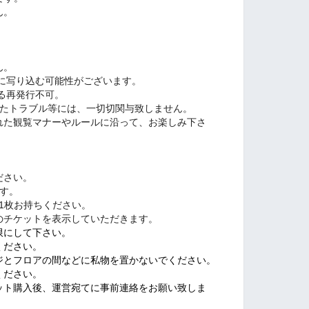
ん。
。
。
ん。
に写り込む可能性がございます。
る再発行不可。
したトラブル等には、一切切関与致しません。
れた観覧マナーやルールに沿って、お楽しみ下さ
ださい。
す。
1枚お持ちください。
のチケットを表示していただきます。
限にして下さい。
ください。
ジとフロアの間などに私物を置かないでください。
ください。
ット購入後、運営宛てに事前連絡をお願い致しま