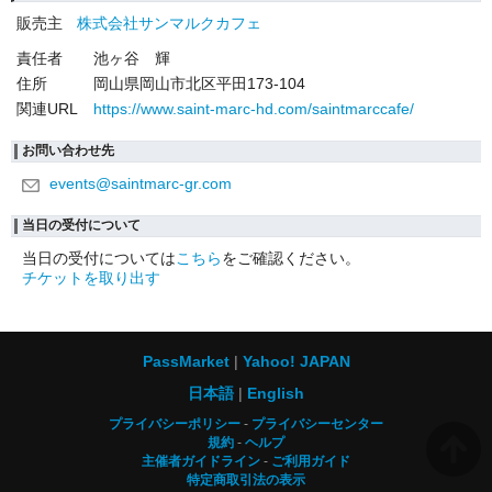
販売主
株式会社サンマルクカフェ
責任者
池ヶ谷 輝
住所
岡山県岡山市北区平田173-104
関連URL
https://www.saint-marc-hd.com/saintmarccafe/
お問い合わせ先
events@saintmarc-gr.com
当日の受付について
当日の受付については
こちら
をご確認ください。
チケットを取り出す
PassMarket
Yahoo! JAPAN
日本語
English
プライバシーポリシー
プライバシーセンター
規約
ヘルプ
主催者ガイドライン
ご利用ガイド
特定商取引法の表示