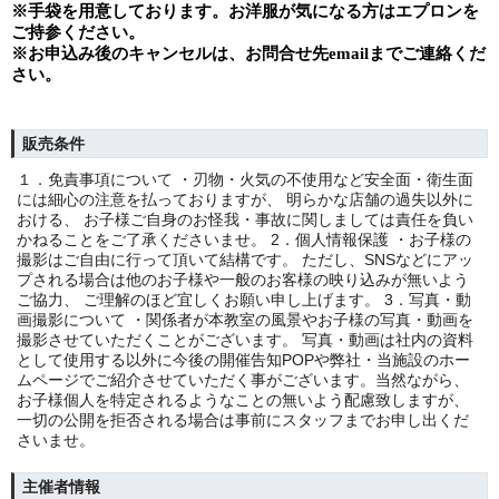
※手袋を用意しております。お洋服が気になる方はエプロンを
ご持参ください。
※
お申込み後のキャンセルは、お問合せ先
email
までご連絡くだ
さい。
販売条件
１．免責事項について ・刃物・火気の不使用など安全面・衛生面
には細心の注意を払っておりますが、 明らかな店舗の過失以外に
おける、 お子様ご自身のお怪我・事故に関しましては責任を負い
かねることをご了承くださいませ。 2．個人情報保護 ・お子様の
撮影はご自由に行って頂いて結構です。 ただし、SNSなどにアッ
プされる場合は他のお子様や一般のお客様の映り込みが無いよう
ご協力、 ご理解のほど宜しくお願い申し上げます。 3．写真・動
画撮影について ・関係者が本教室の風景やお子様の写真・動画を
撮影させていただくことがございます。 写真・動画は社内の資料
として使用する以外に今後の開催告知POPや弊社・当施設のホー
ムページでご紹介させていただく事がございます。当然ながら、
お子様個人を特定されるようなことの無いよう配慮致しますが、
一切の公開を拒否される場合は事前にスタッフまでお申し出くだ
さいませ。
主催者情報