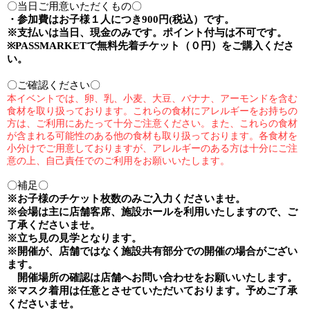
〇当日ご用意いただくもの〇
・参加費は
お子様１人
につき9
00
円
(
税込）です。
※
支払いは当日、現金のみです。ポイント付与は不可です。
※PASSMARKET
で無料先着チケット（０円）をご購入くださ
い。
〇ご確認ください〇
本イベントでは、卵、乳、小麦、大豆、バナナ、アーモンドを含む
食材を取り扱っております。これらの食材にアレルギーをお持ちの
方は、ご利用にあたって十分ご注意ください。
また、これらの食材
が含まれる可能性のある他の食材も取り扱っております。各食材を
小分けでご用意しておりますが、アレルギーのある方は十分にご注
意の上、自己責任でのご利用をお願いいたします。
〇補足〇
※
お子様のチケット枚数のみご入力くださいませ。
※
会場は主に店舗客席、施設ホールを利用いたしますので、ご
了承くださいませ。
※
立ち見の見学となります。
※開催が、店舗ではなく施設共有部分での開催の場合がござい
ます。
開催場所の確認は店舗へお問い合わせをお願いいたします。
※
マスク着用は任意とさせていただいております。予めご了承
くださいませ。