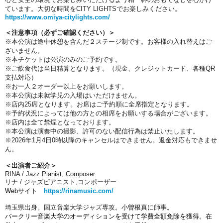
ています。大切な時間をCITY LIGHTSでお楽しみください。
https://www.omiya-citylights.com/
＜注意事項（必ずご確認ください）＞
※本公演は途中休憩を含んだ２ステージ制です。お客様の入れ替えはご
ざいません。
※本チケットは公演のみのご予約です。
※ご飲食代は当日精算となります。（現金、クレジットカード、各種QR
支払対応）
※お一人２オーダー以上をお願いします。
※本公演は未就学児の入場はいただけません。
※店内25席となります。お席はご予約順に全席指定となります。
※予約状況によっては他の方との相席をお願いする場合がございます。
※店内は全て禁煙となっております。
※本公演は演奏中の撮影、許可のない配信行為は禁止いたします。
※2026年1月4日0時以降のキャンセルはできません。返金対応もできませ
ん。
＜出演者ご紹介＞
RINA / Jazz Pianist, Composer
リナ / ジャズピアニスト,コンポーザー
Web
サイト
https://rinamusic.com/
埼玉県出身。国立音楽大学ジャズ専攻。小曽根真に師事。
バークリー音楽大学のオーディションを受けて学費全額免除を獲得。在