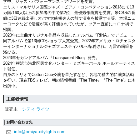
学中、ジャズ・パフォーマンス・アワードを受賞。
エリス・マルサリス国際ジャズ・ピアノ・コンペティション2018にて13
カ国/160人以上の参加者の中で第2位、最優秀作曲賞を受賞。米CBSの番
組に3日連続出演しオバマ大統領夫人の前で演奏を披露する等、本場ニュ
ーヨークなどで活躍が高く評価されていたが、ツアー直前にコロナ禍で
帰国。
2020年に全曲オリジナル作品を収録したアルバム『RINA』でデビュー。
同アルバムで第13回CDショップ大賞受賞。2022年アメリカ・ロチェスタ
ーインターナショナルジャズフェスティバルへ招聘され、万雷の喝采を
浴びる。
2023年セカンドアルバム『Transparent Blue』発売。
2024年横浜市港北区民文化センター・ミズキーホール ホールアーティス
ト就任。
自身のトリオでCotton Club公演を果たすなど、各地で精力的に演奏活動
を行い、現在TBSテレビ、朝の情報番組『The Time』『The Time’』にも
出演中。
主催者情報
販売主
シティ ライツ
お問い合わせ先
info@omiya-citylights.com