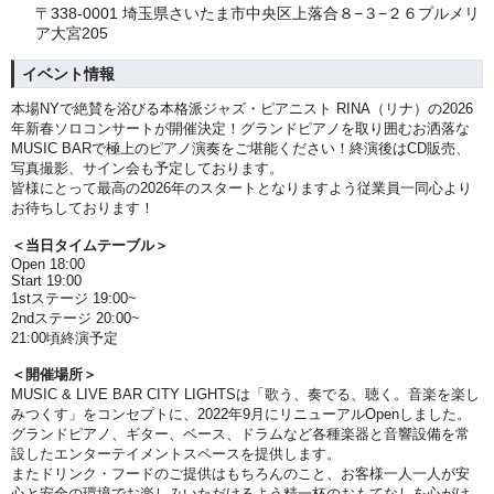
〒338-0001 埼玉県さいたま市中央区上落合８−３−２６プルメリ
ア大宮205
イベント情報
本場NYで絶賛を浴びる本格派ジャズ・ピアニスト RINA（リナ）の2026
年新春ソロコンサートが開催決定！グランドピアノを取り囲むお洒落な
MUSIC BARで極上のピアノ演奏をご堪能ください！終演後はCD販売、
写真撮影、サイン会も予定しております。
皆様にとって最高の2026年のスタートとなりますよう従業員一同心より
お待ちしております！
＜当日タイムテーブル＞
Open 18:00
Start 19:00
1stステージ 19:00~
2ndステージ 20:00~
21:00頃終演予定
＜開催場所＞
MUSIC & LIVE BAR CITY LIGHTSは「歌う、奏でる、聴く。音楽を楽し
みつくす」をコンセプトに、2022年9月にリニューアルOpenしました。
グランドピアノ、ギター、ベース、ドラムなど各種楽器と音響設備を常
設したエンターテイメントスペースを提供します。
またドリンク・フードのご提供はもちろんのこと、お客様一人一人が安
心と安全の環境でお楽しみいただけるよう精一杯のおもてなしを心がけ