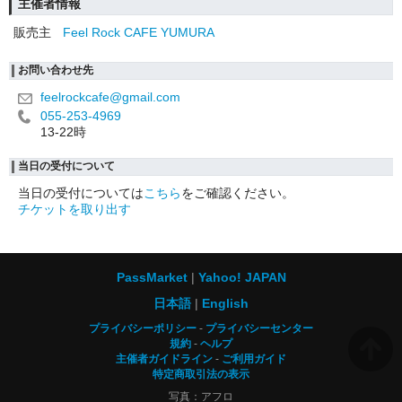
主催者情報
販売主
Feel Rock CAFE YUMURA
お問い合わせ先
feelrockcafe@gmail.com
055-253-4969
13-22時
当日の受付について
当日の受付については
こちら
をご確認ください。
チケットを取り出す
PassMarket
Yahoo! JAPAN
日本語
English
プライバシーポリシー
プライバシーセンター
規約
ヘルプ
主催者ガイドライン
ご利用ガイド
特定商取引法の表示
写真：アフロ