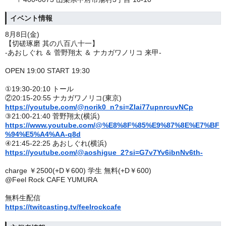
イベント情報
8月8日(金)
【切磋琢磨 其の八百八十一】
-あおしぐれ ＆ 菅野翔太 ＆ ナカガワノリコ 来甲-
OPEN 19:00 START 19:30
①19:30-20:10 トール
②20:15-20:55 ナカガワノリコ(東京)
https://youtube.com/@norik0_n?si=ZIai77upnrcuvNCp
③21:00-21:40 菅野翔太(横浜)
https://www.youtube.com/@%E8%8F%85%E9%87%8E%E7%BF
%94%E5%A4%AA-q8d
④21:45-22:25 あおしぐれ(横浜)
https://youtube.com/@aoshigue_2?si=G7v7Yv6ibnNv6th-
charge ￥2500(+D￥600) 学生 無料(+D￥600)
@Feel Rock CAFE YUMURA
無料生配信
https://twitcasting.tv/feelrockcafe