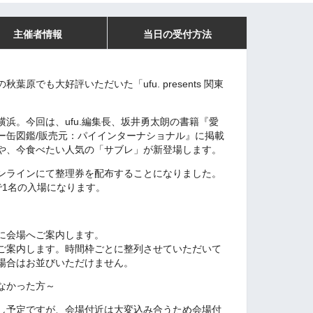
主催者情報
当日の受付方法
原でも大好評いただいた「ufu. presents 関東
。
浜。今回は、ufu.編集長、坂井勇太朗の書籍『愛
ー缶図鑑/販売元：パイインターナショナル』に掲載
や、今食べたい人気の「サブレ」が新登場します。
ンラインにて整理券を配布することになりました。
で1名の入場になります。
に会場へご案内します。
ご案内します。時間枠ごとに整列させていただいて
場合はお並びいただけません。
なかった方～
し予定ですが、会場付近は大変込み合うため会場付