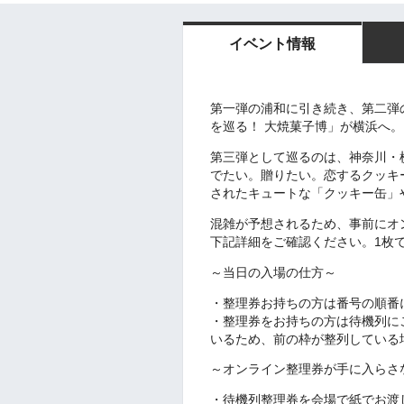
イベント情報
第一弾の浦和に引き続き、第二弾の秋葉
を巡る！ 大焼菓子博」が横浜へ
第三弾として巡るのは、神奈川・横
でたい。贈りたい。恋するクッキ
されたキュートな「クッキー缶」
混雑が予想されるため、事前にオ
下記詳細をご確認ください。1枚
～当日の入場の仕方～
・整理券お持ちの方は番号の順番
・整理券をお持ちの方は待機列に
いるため、前の枠が整列している
～オンライン整理券が手に入らさ
・待機列整理券を会場で紙でお渡