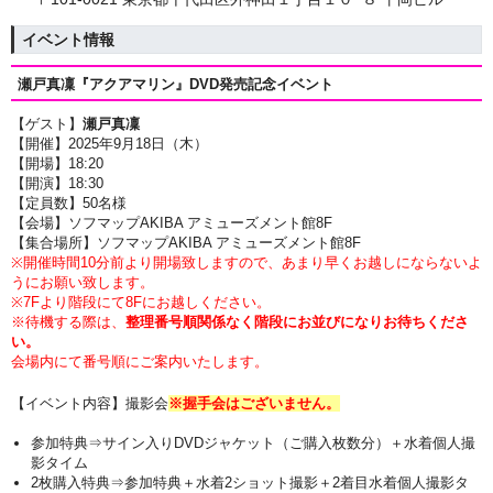
イベント情報
瀬戸真凜『アクアマリン』
DVD発売記念イベント
【ゲスト】
瀬戸真凜
【開催】2025年9月18日（木）
【開場】18:20
【開演】18
:30
【定員数】50名様
【会場】ソフマップAKIBA アミューズメント館8F
【集合場所】ソフマップAKIBA アミューズメント館8F
※開催時間10分前より開場致しますので、あまり早くお越しにならないよ
うにお願い致します。
※7Fより階段にて8Fにお越しください。
※待機する際は、
整理番号順関係なく階段にお並びになりお待ちくださ
い。
会場内にて番号順にご案内いたします。
【イベント内容】撮影会
※握手会はございません。
参加特典⇒サイン入りDVDジャケット（ご購入枚数分）＋
水着個人撮
影タイム
2枚購入特典⇒参加特典
＋水着2ショット撮影
＋2着目水着個人撮影タ