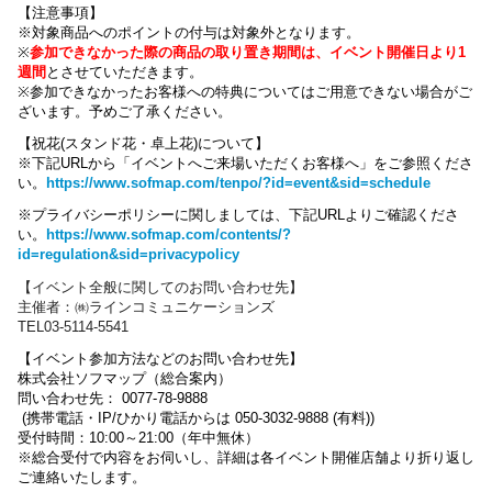
【注意事項】
※対象商品へのポイントの付与は対象外となります。
※
参加できなかった際の商品の取り置き期間は、イベント開催日より1
週間
とさせていただきます。
※参加できなかったお客様への特典についてはご用意できない場合がご
ざいます。
予めご了承ください。
【祝花(スタンド花・卓上花)について】
※下記URLから「イベントへご来場いただくお客様へ」をご参照くださ
い。
https://www.sofmap.com/tenpo/?id=event&sid=schedule
※プライバシーポリシーに関しましては、下記URLよりご確認くださ
い。
https://www.sofmap.com/contents/?
id=regulation&sid=privacypolicy
【
イベント全般に関しての
お問い合わせ先】
主催者：㈱ラインコミュニケーションズ
TEL03-5114-5541
【イベント参加方法などのお問い合わせ先】
株式会社ソフマップ（総合案内）
問い合わせ先： 0077-78-9888
(携帯電話・IP/ひかり電話からは 050-3032-9888 (有料))
受付時間：10:00～21:00（年中無休）
※総合受付で内容をお伺いし、詳細は各イベント開催店舗より折り返し
ご連絡いたします。