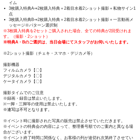
イム
3枚購入特典A⇒2枚購入特典＋2着目水着2ショット撮影＋私物サイン1
点
3枚購入特典B⇒2枚購入特典＋2着目水着2ショット撮影＋一言動画メ
ッセージ※パターン選択制
※3枚購入特典を2セットご購入された場合、全ての特典が2回受けれま
す。（撮影・2ショット）
※特典A・Bのご選択は、当日会場にてスタッフがお伺いいたします。
※2ショット撮影（チェキ・スマホ・デジカメ等）
撮影機器
フィルムカメラ【〇】
デジタルカメラ【〇】
ケータイカメラ【〇】
撮影タイムでのご注意
※録画・録音は禁止いたします。
※一脚・三脚等の使用は禁止いたします。
※連写は不可となります。
※イベント時に撮影された写真の販売は禁止させていただきます。
※イベントの特典会の内容によって、整理番号順でのご案内と異なる場
合がございます。
※イベント終了時間に関係なく、お客様の列が途切れ次第終了させてい