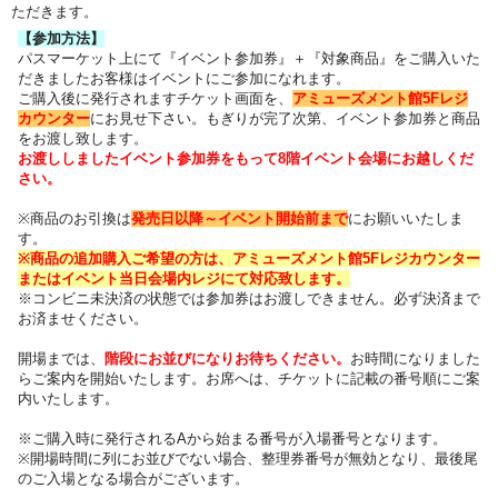
ただきます。
【参加方法】
パスマーケット上にて『イベント参加券』＋『対象商品』をご購入いた
だきました
お客様はイベントにご参加になれます。
ご購入後に発行されますチケット画面を、
アミューズメント館5Fレジ
カウンター
にお見せ下さい。
もぎりが完了次第、イベント参加券と商品
をお渡し致します。
お渡ししましたイベント参加券をもって8階イベント会場にお越しくだ
さい。
※商品のお引換は
発売日以降～
イベント開始前まで
にお願いいたしま
す。
※商品の追加購入ご希望の方は、
アミューズメント館5Fレジカウンター
または
イベント当日会場内レジにて対応致します。
※コンビニ未決済の状態では参加券はお渡しできません。必ず決済まで
お済ませください。
開場までは、
階段にお並びになりお待ちください
。
お時間になりました
らご案内を開始いたします。お席へは、チケットに記載の番号順にご案
内いたします
。
※ご購入時に発行されるAから始まる番号が入場番号となります。
※開場時間に列にお並びでない場合、整理券番号が無効となり、最後尾
のご入場となる場合がございます。