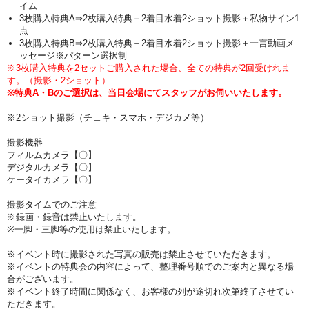
イム
3枚購入特典A⇒2枚購入特典＋2着目水着2ショット撮影＋私物サイン1
点
3枚購入特典B⇒
2枚購入特典＋2着目水着2ショット撮影＋一言動画メ
ッセージ※パターン選択制
※3枚購入特典を2セットご購入された場合、全ての特典が2回受けれま
す。（撮影・2ショット）
※特典A・Bのご選択は、当日会場にてスタッフがお伺いいたします。
※2ショット撮影（チェキ・スマホ・デジカメ等）
撮影機器
フィルムカメラ【〇】
デジタルカメラ【〇】
ケータイカメラ【〇】
撮影タイムでのご注意
※録画・録音は禁止いたします。
※一脚・三脚等の使用は禁止いたします。
※イベント時に撮影された写真の販売は禁止させていただきます。
※イベントの特典会の内容によって、整理番号順でのご案内と異なる場
合がございます。
※イベント終了時間に関係なく、お客様の列が途切れ次第終了させてい
ただきます。