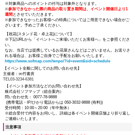
※対象商品へのポイントの付与は対象外となります。
※
参加できなかった際の商品の取り置き期間は、イベント開催日より1
週間
とさせていただきます。
※参加できなかったお客様への特典についてはご用意できない場合がご
ざいます。
予めご了承ください。
【祝花(スタンド花・卓上花)について】
※下記URLから「イベントへご来場いただくお客様へ」をご参照くださ
い。
なお、当店では提携しているお花屋さんなどはございません。お送りさ
れる場合は、お客様ご自身でご手配をお願いいたします。
https://www.sofmap.com/tenpo/?id=event&sid=schedule
【イベント全般に関してのお問い合わせ先】
主催者：㈱竹書房
TEL03-3234-6381
【イベント参加方法などのお問い合わせ先】
株式会社ソフマップ（総合案内）
問い合わせ先： 0077-78-9888
(携帯電話・IP/ひかり電話からは 050-3032-9888 (有料))
受付時間：10:00～20:00（年中無休）
※総合受付で内容をお伺いし、詳細は各イベント開催店舗より折り返し
ご連絡いたします。
注意事項