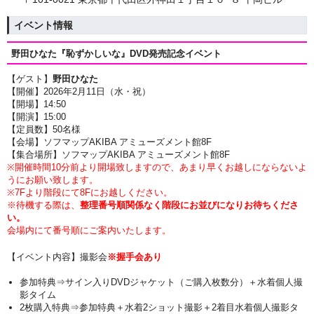
イベント情報
野田ひなた『恥ずかしいな』
DVD発売記念イベント
【ゲスト】
野田ひなた
【開催】2026年2月11日（水・祝）
【開場】14
:50
【開演】15
:00
【定員数】50名様
【会場】ソフマップAKIBA アミューズメント館8F
【集合場所】ソフマップAKIBA アミューズメント館8F
※開催時間10分前より開場致しますので、あまり早くお越しにならないよ
うにお願い致します。
※7Fより階段にて8Fにお越しください。
※待機する際は、
整理番号順関係なく階段にお並びになりお待ちくださ
い。
会場内にて番号順にご案内いたします。
【イベント内容】撮影会
※握手会あり
参加特典⇒サイン入りDVDジャケット（ご購入枚数分）＋
水着個人撮
影タイム
2枚購入特典⇒参加特典
＋水着2ショット撮影＋2着目水着個人撮影タ