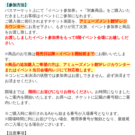
【参加方法】
パスマーケット上にて『イベント参加券』＋『対象商品』をご購入いた
だきました
お客様はイベントにご参加になれます。
ご購入後に発行されますチケット画面を、
アミューズメント館5Fレジ
カウンター
にお見せ下さい。
もぎりが完了次第、イベント参加券と商品
をお渡し致します。
お渡ししましたイベント参加券をもって8階イベント会場にお越しくだ
さい。
※商品のお引換は
発売日以降～
イベント開始前まで
にお願いいたしま
す。
※商品の追加購入ご希望の方は、
アミューズメント館5Fレジカウンター
または
イベント当日会場内レジにて対応致します。
※コンビニ未決済の状態では参加券はお渡しできません。必ず決済まで
お済ませください。
開場までは、
階段にお並びになりお待ちください
。
お時間になりました
らご案内を開始いたします。お席へは、チケットに記載の番号順にご案
内いたします
。
※ご購入時に発行されるAから始まる番号が入場番号となります。
※開場時間に列にお並びでない場合、整理券番号が無効となり、最後尾
のご入場となる場合がございます。
【注意事項】