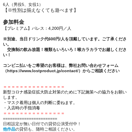
6人（男役5、女役1）
【※性別は揃えなくても遊べます】
参加料金
【プレミアム】パレス：4,200円／人
※別途、当日ドリンク代600円/人を頂戴しています。ご了承くださ
い。
交換制の飲み放題！種類もいろいろ！喉カラカラでお越しくださ
い！
コンビニ払いをご希望のお客様は、弊社お問い合わせフォーム
（https://www.lostproduct.jp/contact/）からご相談ください
＝＝＝＝＝＝＝＝＝＝＝＝＝＝＝
新型コロナ感染症拡大防止対策のために下記施策への協力をお願い
します。
・マスク着用は個人の判断に委ねます。
・入店時の手指消毒
＝＝＝＝＝＝＝＝＝＝＝＝＝＝＝
====================
===
日程設定が無い日付での貸切公演受付中！
他作品
の貸切も、随時ご相談ください。