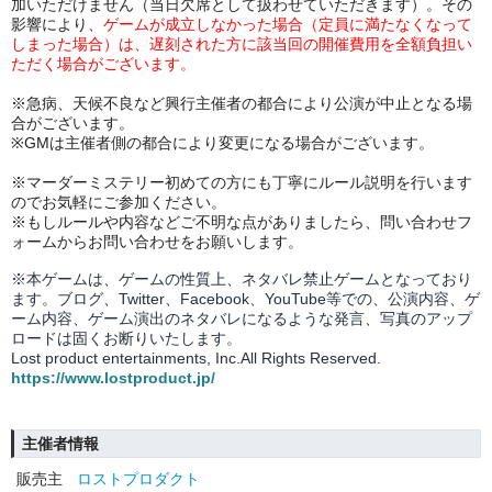
加いただけません（当日欠席として扱わせていただきます）。その
影響により、
ゲームが成立しなかった場合（定員に満たなくなって
しまった場合）は、遅刻された方に
該当回の開催費用を全額負担
い
ただく場合がございます。
※急病、天候不良など興行主催者の都合により公演が中止となる場
合がございます。
※GMは主催者側の都合により変更になる場合がございます。
※マーダーミステリー初めての方にも丁寧にルール説明を行います
のでお気軽にご参加ください。
※もしルールや内容などご不明な点がありましたら、問い合わせフ
ォームからお問い合わせをお願いします。
※本ゲームは、ゲームの性質上、ネタバレ禁止ゲームとなっており
ます。ブログ、Twitter、Facebook、YouTube等での、
公演内容、
ゲ
ーム内容、ゲーム演出のネタバレになるような発言、写真のアップ
ロードは固くお断りいたします。
Lost product entertainments, Inc.All Rights Reserved.
https://www.lostproduct.jp/
主催者情報
販売主
ロストプロダクト