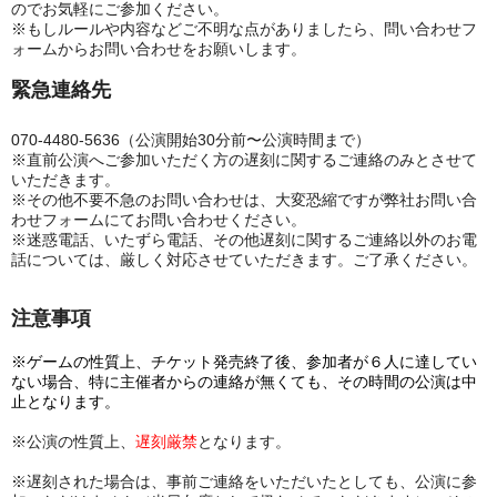
のでお気軽にご参加ください。
※もしルールや内容などご不明な点がありましたら、問い合わせフ
ォームからお問い合わせをお願いします。
緊急連絡先
070-4480-5636（
公演開始30分前〜公演時間まで）
※直前公演へご
参加いただく方の遅刻に関するご連絡のみとさせて
いただきます。
※その他不要不急のお問い合わせは、大変恐縮ですが弊社お問い合
わせフォームにてお問い合わせください。
※迷惑電話、いたずら電話、その他遅刻に関するご連絡以外のお電
話については、厳しく対応させていただきます。ご了承ください。
注意事項
※
ゲームの性質上、
チケット発売終了後
、参加者が６人に達してい
ない場合
、特に主催者からの連絡が無くても、その時間の公演は中
止となります
。
※公演の性質上、
遅刻厳禁
となります。
※遅刻された場合は、事前ご連絡をいただいたとしても、公演に参