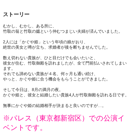
ストーリー
むかし、むかし、ある所に、
竹取の翁と竹取の媼という仲むつまじい夫婦が済んでいました。
2人には「かぐや姫」という年頃の娘がおり、
絶世の美女と噂が立ち、求婚者が後を断ちませんでした。
数え切れない貴族が、ひと目だけでも会いたいと、
彼女が住む、竹取御殿を訪れましたが、全て門前払いされてしまい
ます。
それでも諦めない貴族が４名、何ヶ月も通い続け、
やっと、かぐや姫に合う機会をもらうことができました。
そして今日は、8月の満月の夜。
かぐや姫と、彼女と結婚したい貴族4人が竹取御殿を訪れる日です。
無事にかぐや姫の結婚相手が決まると良いのですが…。
※パレス（東京都新宿区）での公演イ
ベントです。