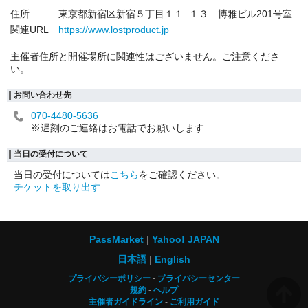
住所
東京都新宿区新宿５丁目１１−１３ 博雅ビル201号室
関連URL
https://www.lostproduct.jp
主催者住所と開催場所に関連性はございません。ご注意くださ
い。
お問い合わせ先
070-4480-5636
※遅刻のご連絡はお電話でお願いします
当日の受付について
当日の受付については
こちら
をご確認ください。
チケットを取り出す
PassMarket
Yahoo! JAPAN
日本語
English
プライバシーポリシー
プライバシーセンター
規約
ヘルプ
主催者ガイドライン
ご利用ガイド