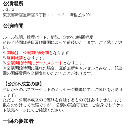
公演場所
パレス
東京都新宿区新宿５丁目１１−１３ 博雅ビル201
公演時間
ルール説明、推理パート、解説、含めて3時間程度
※終了時間は演目及び展開によって前後いたします。ご了承くださ
い。
※
開場は、公演開始5分前
となります。
※
遅刻厳禁
となります。
※
公演開始時間にゲームスタート
となります。
※公演開始時間に
遅れた場合、直前無断キャンセルとみなし、該当
回の開催費用を全額負担
いただくことがあります。
【公演不成立の際】
当店からのパスマーケットのメッセージ機能にて、ご連絡をお送り
します。
ただし、公演不成立のご連絡を保証するものではありません。お手
数をおかけして恐縮ですが 、公演の実施可否は、ご自身でもチケッ
ト販売ページにてご確認ください。
一回の参加者