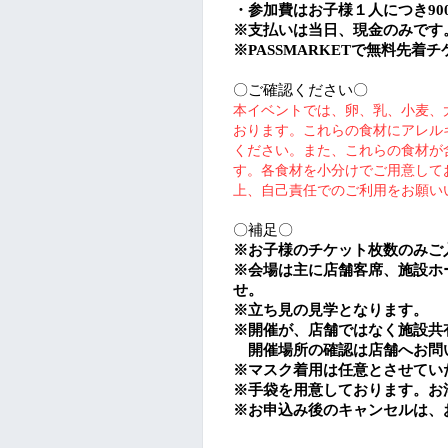
・参加費は
お子様１人
につき9
0
※
支払いは当日、現金のみです
※PASSMARKET
で無料先着チ
〇ご確認ください〇
本イベントでは、卵、乳、小麦、
おります。これらの食材にアレル
ください。
また、これらの食材が
す。各食材を小分けでご用意して
上、自己責任でのご利用をお願い
〇補足〇
※
お子様のチケット枚数のみご
※
会場は主に店舗客席、施設ホ
せ。
※
立ち見の見学となります。
※開催が、店舗ではなく施設共
開催場所の確認は店舗へお問
※
マスク着用は任意とさせてい
※手袋を用意しております。お
※
お申込み後のキャンセルは、