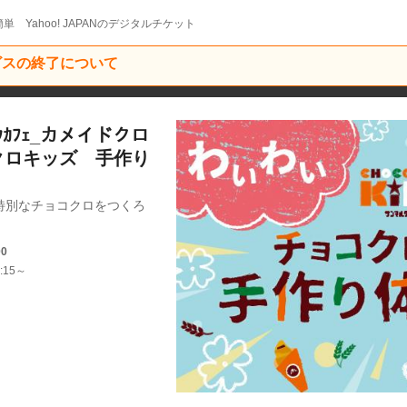
単 Yahoo! JAPANのデジタルチケット
ービスの終了について
ｸｶﾌｪ_カメイドクロ
クロキッズ 手作り
特別なチョコクロをつくろ
00
:15～