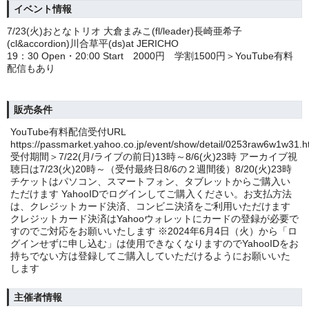
イベント情報
7/23(火)おとなトリオ 大倉まみこ(fl/leader)長崎亜希子
(cl&accordion)川合草平(ds)at JERICHO
19：30 Open・20:00 Start 2000円 学割1500円＞YouTube有料
配信もあり
販売条件
YouTube有料配信受付URL
https://passmarket.yahoo.co.jp/event/show/detail/0253raw6w1w31.h
受付期間＞7/22(月/ライブの前日)13時～8/6(火)23時 アーカイブ視
聴日は7/23(火)20時～（受付最終日8/6の２週間後）8/20(火)23時
チケットはパソコン、スマートフォン、タブレットからご購入い
ただけます YahooIDでログインしてご購入ください。お支払方法
は、クレジットカード決済、コンビニ決済をご利用いただけます
クレジットカード決済はYahooウォレットにカードの登録が必要で
すのでご対応をお願いいたします ※2024年6月4日（火）から「ロ
グインせずに申し込む」は使用できなくなりますのでYahooIDをお
持ちでない方は登録してご購入していただけるようにお願いいた
します
主催者情報