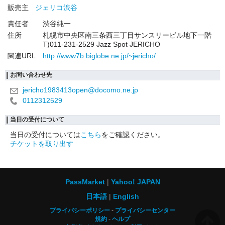
販売主
ジェリコ渋谷
責任者
渋谷純一
住所
札幌市中央区南三条西三丁目サンスリービル地下一階
T)011-231-2529 Jazz Spot JERICHO
関連URL
http://www7b.biglobe.ne.jp/~jericho/
お問い合わせ先
jericho1983413open@docomo.ne.jp
0112312529
当日の受付について
当日の受付については
こちら
をご確認ください。
チケットを取り出す
PassMarket
Yahoo! JAPAN
日本語
English
プライバシーポリシー
プライバシーセンター
規約
ヘルプ