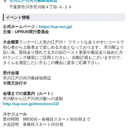
市川江戸川河川敷緑地周辺
千葉県市川市市川南４丁目-４-２４
イベント情報
公式ホームページ：
https://up-run.jp/
主催：UPRUN実行委員会
大会概要
ランナーに人気の江戸川！ フラットな走りやすいコースで
初心者から上級者まで楽しめる大会となっております。 市川駅より
近い為、普段走り慣れてる方の自己ベスト更新や最近走り始めた方
のランニング練習にご活用ください。 自動計測もございますので、
タイムを測定したい方もこの機会に是非ご応募下さい。
受付会場
市川江戸川河川敷緑地周辺
※雨天決行※
会場までの道案内（ルート）
市川駅から江戸川河川敷への道順
http://up-run.jp/directions12/
スケジュール
受付時間 8時30分～各種目スタート30分前まで
大会説明 各種目スタート20分前