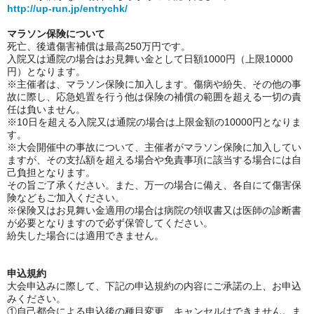
http://up-run.jp/entrychk/
マラソン保険について
死亡、後遺傷害補償は最高250万円です。
入院又は通院の場合はお見舞い金として日額1000円（上限10000
円）となります。
※主催者は、マラソン保険に加入します。傷病や紛失、その他の事
故に際し、応急処置を行う他は保険の補償の範囲を超える一切の責
任は負いません。
※10日を超える入院又は通院の場合は上限金額の10000円となりま
す。
※大会開催中の事故について、主催者がマラソン保険に加入してい
ますが、その支払額を超える場合や免責事項に該当する場合には自
己負担となります。
その旨ご了承ください。また、万一の場合に備え、各自にて傷害保
険などもご加入ください。
※保険又はお見舞い金適用の場合は病院の領収書又は医師の診断書
が必要となりますので必ず保管してください。
紛失した場合には適用できません。
申込規約
大会申込みに際して、下記の申込規約の内容にご承諾の上、お申込
みください。
①
自己都合による申込後の種目変更、キャンセルはできません。ま