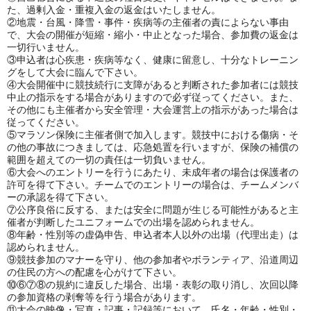
た、過剰入金・重複入金の返金はいたしません。
②地震・台風・降雪・事件・疾病等の主催者の責によらない事由
で、大会の開催が短縮・縮小・中止となった場合、参加費の返金は
一切行いません。
③申込者は心疾患・疾病等なく、健康に留意し、十分なトレーニン
グをして大会に臨んで下さい。
④大会開催中に競技続行に支障があると判断された参加者には競技
中止の指示をする場合がありますので必ず従ってください。また、
その他にも主催者から安全管理・大会運営上の指示があった場合は
従ってください。
⑤マラソン保険に主催者側で加入します。競技中における傷病・そ
の他の事故につきましては、応急処置を行いますが、保険の補償の
範囲を超えての一切の責任は一切負いません。
⑥大会へのエントリーを行うにあたり、未成年者の場合は保護者の
許可を得て下さい。チームでのエントリーの場合は、チームメンバ
ーの承認を得て下さい。
⑦公序良俗に反する、または安全に問題が生じる可能性があると主
催者が判断したユニフォームでの出場を認められません。
⑧年齢・性別等の虚偽申告、申込者本人以外の出場（代理出走）は
認められません。
⑨競技参加のマナーを守り、他の参加者やボランティア、沿道周辺
の住民の方への配慮を心がけて下さい。
⑩⑥⑦⑧の規約に違反した場合、出場・表彰の取り消し、次回以降
の参加資格の剥奪等を行う場合があります。
⑪大会の映像・写真・記事・記録等において、氏名・年齢・性別・