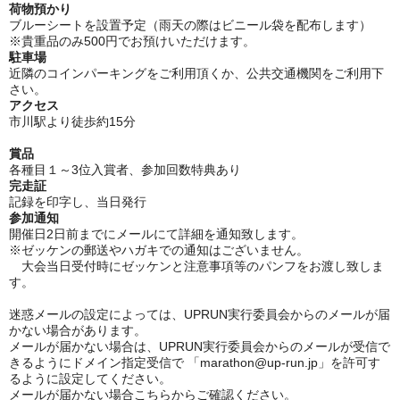
荷物預かり
ブルーシートを設置予定（雨天の際はビニール袋を配布します）
※貴重品のみ500円でお預けいただけます。
駐車場
近隣のコインパーキングをご利用頂くか、公共交通機関をご利用下
さい。
アクセス
市川駅より徒歩約15分
賞品
各種目１～3位入賞者、
参加回数特典あり
完走証
記録を印字し、当日発行
参加通知
開催日2日前までにメールにて詳細を通知致します。
※ゼッケンの郵送やハガキでの通知はございません。
大会当日受付時にゼッケンと注意事項等のパンフをお渡し致しま
す。
迷惑メールの設定によっては、UPRUN実行委員会からのメールが届
かない場合があります。
メールが届かない場合は、UPRUN実行委員会からのメールが受信で
きるようにドメイン指定受信で 「marathon@up-run.jp」を許可す
るように設定してください。
メールが届かない場合こちらからご確認ください。