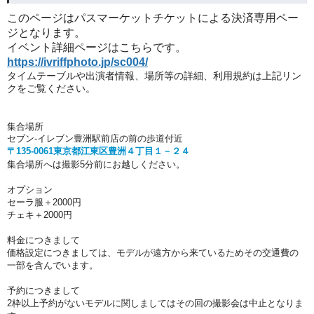
このページはパスマーケットチケットによる決済専用ペー
ジとなります。
イベント詳細ページはこちらです。
https://ivriffphoto.jp/
sc004
/
タイムテーブルや出演者情報、場所等の詳細、利用規約は上記リン
クをご覧ください。
集合場所
セブン
-
イレブン豊洲駅前店の前の歩道付近
〒
135-0061
東京都江東区豊洲４丁目１－２４
集合場所へは撮影5分前にお越しください。
オプション
セーラ服＋2000円
チェキ＋2000円
料金につきまして
価格設定につきましては、モデルが遠方から来ているためその交通費の
一部を含んでいます。
予約につきまして
2枠以上予約がないモデルに関しましてはその回の撮影会は中止となりま