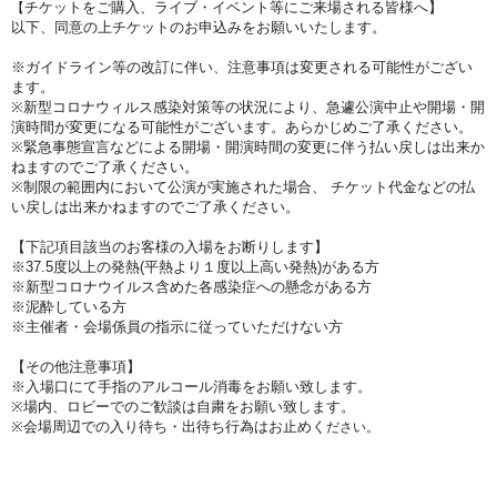
チケットをご購入、ライブ・イベント等にご来場される皆様へ】
【
以下、同意の上チケットのお申込みをお願いいたします。
※ガイドライン等の改訂に伴い、注意事項は変更される可能性がござい
ます。
※新型コロナウィルス感染対策等の状況により、急遽公演中止や開場・開
演時間が変更になる可能性がございます。あらかじめご了承ください。
※緊急事態宣言などによる開場・開演時間の変更に伴う払い戻しは出来か
ねますのでご了承ください。
※制限の範囲内において公演が実施された場合、 チケット代金などの払
い戻しは出来かねますのでご了承ください。
【下記項目該当のお客様の入場をお断りします】
※37.5度以上の発熱(平熱より１度以上高い発熱)がある方
※新型コロナウイルス含めた各感染症への懸念がある方
※泥酔している方
※主催者・会場係員の指示に従っていただけない方
【その他注意事項】
※入場口にて手指のアルコール消毒をお願い致します。
※場内、ロビーでのご歓談は自粛をお願い致します。
※会場周辺での入り待ち・出待ち行為はお止めく
ださい。