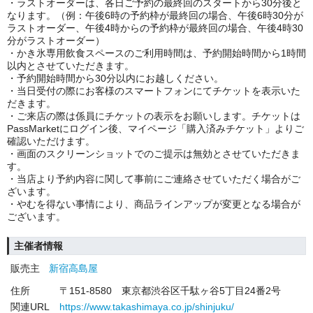
・ラストオーダーは、各日ご予約の最終回のスタートから30分後と
なります。（例：午後6時の予約枠が最終回の場合、午後6時30分が
ラストオーダー、午後4時からの予約枠が最終回の場合、午後4時30
分がラストオーダー）
・かき氷専用飲食スペースのご利用時間は、予約開始時間から1時間
以内とさせていただきます。
・予約開始時間から30分以内にお越しください。
・当日受付の際にお客様のスマートフォンにてチケットを表示いた
だきます。
・ご来店の際は係員にチケットの表示をお願いします。チケットは
PassMarketにログイン後、マイページ「購入済みチケット」よりご
確認いただけます。
・画面のスクリーンショットでのご提示は無効とさせていただきま
す。
・当店より予約内容に関して事前にご連絡させていただく場合がご
ざいます。
・やむを得ない事情により、商品ラインアップが変更となる場合が
ございます。
主催者情報
販売主
新宿高島屋
住所
〒151-8580 東京都渋谷区千駄ヶ谷5丁目24番2号
関連URL
https://www.takashimaya.co.jp/shinjuku/