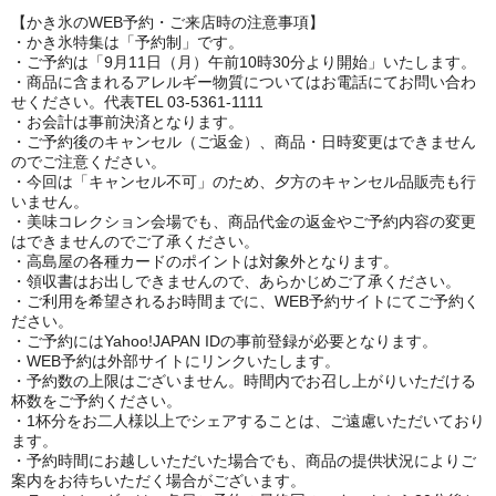
【かき氷のWEB予約・ご来店時の注意事項】
・かき氷特集は「予約制」です。
・ご予約は「9月11日（月）午前10時30分より開始」いたします。
・商品に含まれるアレルギー物質についてはお電話にてお問い合わ
せください。代表TEL 03-5361-1111
・お会計は事前決済となります。
・ご予約後のキャンセル（ご返金）、商品・日時変更はできません
のでご注意ください。
・今回は「キャンセル不可」のため、夕方のキャンセル品販売も行
いません。
・美味コレクション会場でも、商品代金の返金やご予約内容の変更
はできませんのでご了承ください。
・高島屋の各種カードのポイントは対象外となります。
・領収書はお出しできませんので、あらかじめご了承ください。
・ご利用を希望されるお時間までに、WEB予約サイトにてご予約く
ださい。
・ご予約にはYahoo!JAPAN IDの事前登録が必要となります。
・WEB予約は外部サイトにリンクいたします。
・予約数の上限はございません。時間内でお召し上がりいただける
杯数をご予約ください。
・1杯分をお二人様以上でシェアすることは、ご遠慮いただいており
ます。
・予約時間にお越しいただいた場合でも、商品の提供状況によりご
案内をお待ちいただく場合がございます。