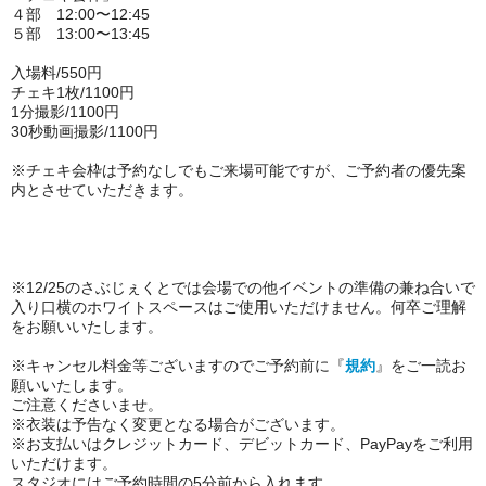
４部 12:00〜12:45
５部 13:00〜13:45
入場料/550円
チェキ1枚/1100円
1分撮影/1100円
30秒動画撮影/1100円
※チェキ会枠は予約なしでもご来場可能ですが、ご予約者の優先案
内とさせていただきます。
※12/25のさぶじぇくとでは会場での他イベントの準備の兼ね合いで
入り口横の
ホワイト
スペースはご使用いただけません。何卒ご理解
をお願いいたします。
※キャンセル料金等ございますのでご予約前に『
規約
』をご一読お
願いいたします
。
ご注意くださいませ。
※衣装は予告なく変更となる場合がございます。
※お支払いはクレジットカード、デビットカード、PayPayをご利用
いただけます。
スタジオにはご予約時間の5分前から入れます。