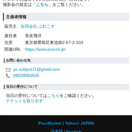
撮影会の規定は「
こちら
」をご覧ください。
主催者情報
販売主
合同会社 ぷれこす
責任者
長友飛洋
住所
東京都豊島区東池袋2-57-2-103
関連URL
https://www.precos.jp/
お問い合わせ先
pc.subject11@gmail.com
08039983605
当日の受付について
当日の受付については
こちら
をご確認ください。
チケットを取り出す
PassMarket
Yahoo! JAPAN
日本語
English