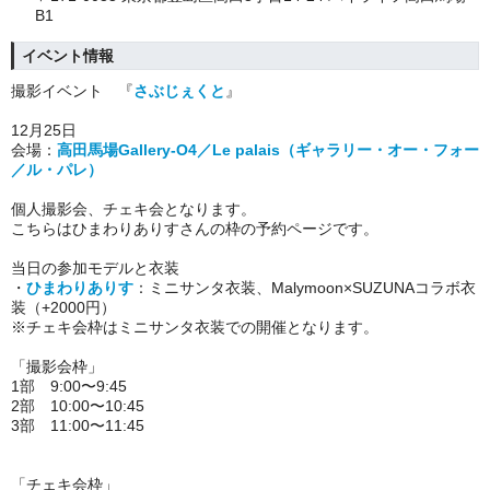
B1
イベント情報
撮影
イベント 『
さぶじぇくと
』
12月25日
会場：
高田馬場Gallery-O4／Le palais（ギャラリー・オー・フォー
／ル・パレ）
個人撮影会、チェキ会となります。
こちらはひまわりありす
さんの枠の予約ページです。
当日の参加モデルと衣装
・
ひまわりありす
：ミニサンタ衣装、Malymoon×SUZUNAコラボ衣
装（+2000円）
※チェキ会枠はミニサンタ衣装での開催となります。
「撮影会枠」
1部 9:00〜9:45
2部 10:00〜10:45
3部 11:00〜11:45
「チェキ会枠」