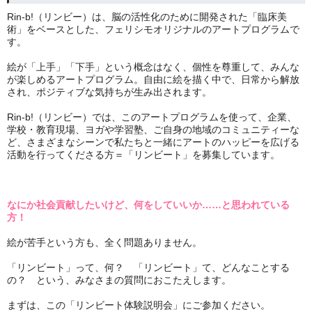
Rin-b!（リンビー）は、脳の活性化のために開発された「臨床美
術」をベースとした、フェリシモオリジナルのアートプログラムで
す。
絵が「上手」「下手」という概念はなく、個性を尊重して、みんな
が楽しめるアートプログラム。自由に絵を描く中で、日常から解放
され、ポジティブな気持ちが生み出されます。
Rin‐b!（リンビー）では、このアートプログラムを使って、企業、
学校・教育現場、ヨガや学習塾、ご自身の地域のコミュニティーな
ど、さまざまなシーンで私たちと一緒にアートのハッピーを広げる
活動を行ってくださる方＝「リンビート」を募集しています。
なにか社会貢献したいけど、何をしていいか……と思われている
方！
絵が苦手という方も、全く問題ありません。
「リンビート」って、何？ 「リンビート」て、どんなことする
の？ という、みなさまの質問におこたえします。
まずは、この「リンビート体験説明会」にご参加ください。