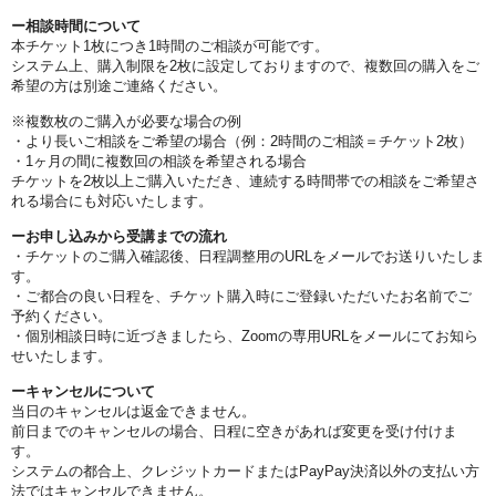
ー相談時間について
本チケット1枚につき1時間のご相談が可能です。
システム上、購入制限を2枚に設定しておりますので、複数回の購入をご
希望の方は別途ご連絡ください。
※複数枚のご購入が必要な場合の例
・より長いご相談をご希望の場合（例：2時間のご相談＝チケット2枚）
・1ヶ月の間に複数回の相談を希望される場合
チケットを2枚以上ご購入いただき、連続する時間帯での相談をご希望さ
れる場合にも対応いたします。
ーお申し込みから受講までの流れ
・チケットのご購入確認後、日程調整用のURLをメールでお送りいたしま
す。
・ご都合の良い日程を、チケット購入時にご登録いただいたお名前でご
予約ください。
・個別相談日時に近づきましたら、Zoomの専用URLをメールにてお知ら
せいたします。
ーキャンセルについて
当日のキャンセルは返金できません。
前日までのキャンセルの場合、日程に空きがあれば変更を受け付けま
す。
システムの都合上、クレジットカードまたはPayPay決済以外の支払い方
法ではキャンセルできません。