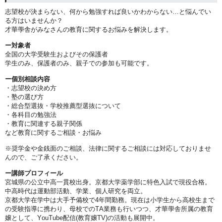
志望校が決まらない、何から勉強すれば良いかわからない…と悩んでい
る方はいませんか？
才華學舎がみなさんの教育に関するお悩みを解決します。
ー対象者
全国の大学受験生およびその保護者
学生のみ、保護者のみ、親子での参加も可能です。
ー個別相談内容
・志望校の決め方
・塾の選び方
・総合型選抜・学校推薦型選抜について
・各科目の勉強法
・教育に関連する親子関係
など教育に関するご相談・お悩み
※奨学金や金銭面のご相談、法律に関するご相談には対応しておりませ
んので、ご了承ください。
ー講師プロフィール
宮城県の公立中高一貫校出身。京都大学薬学部に特色入試で現役合格。
中高時代は運動部活動、学業、個人研究を両立。
京都大学在学中は大手予備校で4年間勤務。現在は小学生から高校生まで
の受験指導に携わり、母校でのTA業務も行いつつ、才華學舎所属の教育
嬢として、YouTube配信(教育嬢TV)の活動も展開中。