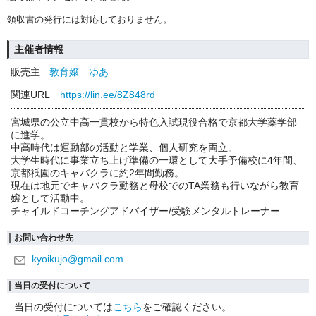
領収書の発行には対応しておりません。
主催者情報
販売主
教育嬢 ゆあ
関連URL
https://lin.ee/8Z848rd
宮城県の公立中高一貫校から特色入試現役合格で京都大学薬学部
に進学。
中高時代は運動部の活動と学業、個人研究を両立。
大学生時代に事業立ち上げ準備の一環として大手予備校に4年間、
京都祇園のキャバクラに約2年間勤務。
現在は地元でキャバクラ勤務と母校でのTA業務も行いながら教育
嬢として活動中。
チャイルドコーチングアドバイザー/受験メンタルトレーナー
お問い合わせ先
kyoikujo@gmail.com
当日の受付について
当日の受付については
こちら
をご確認ください。