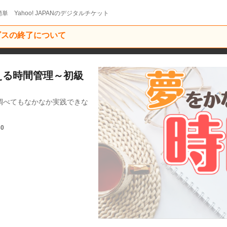
単 Yahoo! JAPANのデジタルチケット
ービスの終了について
なえる時間管理～初級
調べてもなかなか実践できな
30