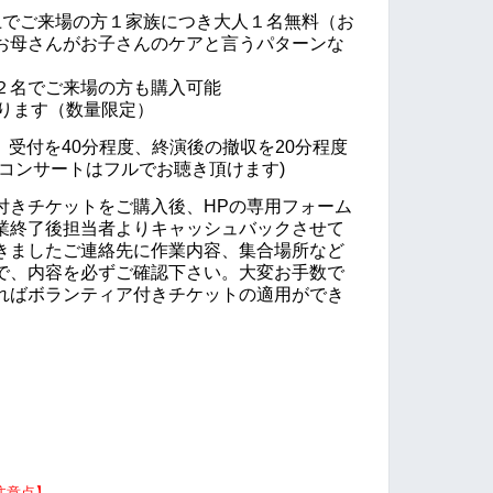
上でご来場の方１家族につき大人１名無料（お
お母さんがお子さんのケアと言うパターンな
２名でご来場の方も購入可能
となります（数量限定）
営、受付を40分程度、終演後の撤収を20分程度
コンサートはフルでお聴き頂けます)
付きチケットをご購入後、HPの
専用フォーム
業終了後担当者よりキャッシュバックさせて
きましたご連絡先に作業内容、集合場所など
で、内容を必ずご確認下さい。大変お手数で
ればボランティア付きチケットの適用ができ
注意点】