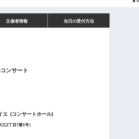
主催者情報
当日の受付方法
のコンサート
エ (
コンサートホール)
大江2丁目7番1号）