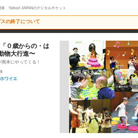
単 Yahoo! JAPANのデジタルチケット
ービスの終了について
熊本「０歳からの・は
動物大行進〜
が熊本にやってくる！
25
ホワイエ