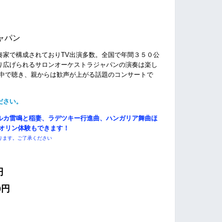
ャパン
奏家で構成されておりTV出演多数。全国で年間３５０公
り広げられるサロンオーケストラジャパンの演奏は楽し
夢中で聴き、親からは歓声が上がる話題のコンサートで
ださい。
ルカ雷鳴と稲妻、ラデツキー行進曲、ハンガリア舞曲ほ
イオリン体験もできます！
ります。ご了承ください
0円
0円