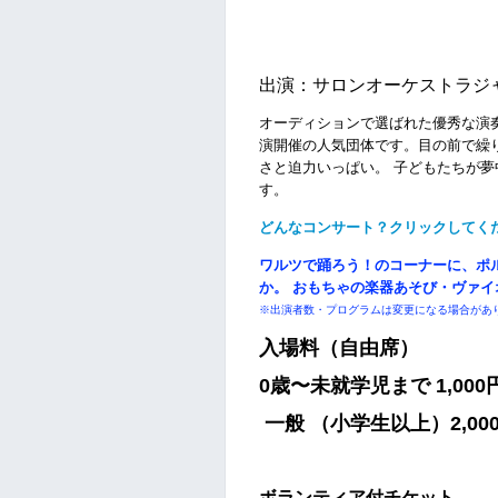
出演：サロンオーケストラジ
オーディションで選ばれた優秀な演
演開催の人気団体です。目の前で繰
さと迫力いっぱい。 子どもたちが
す。
どんなコンサート？クリックしてく
ワルツで踊ろう！のコーナーに、ポ
か。 おもちゃの楽器あそび・ヴァ
※出演者数・プログラムは変更になる場合があ
入場料（自由席）
0歳〜未就学児まで 1,00
一般 （小学生以上）2,00
ボランティア付チケット