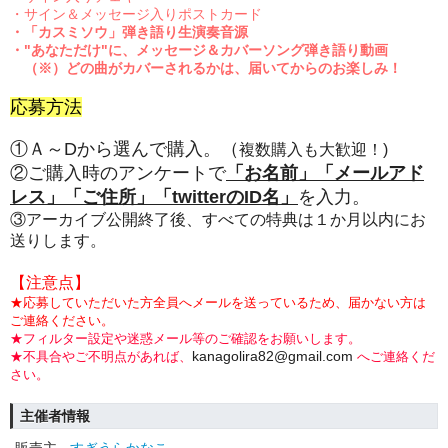
・サイン＆メッセージ入りポストカード
・「カスミソウ」弾き語り生演奏音源
・"あなただけ"に、メッセージ＆カバーソング弾き語り動画
（※）どの曲がカバーされるかは、届いてからのお楽しみ！
応募方法
①Ａ～Dから選んで購入。（
複数購入も大歓迎！
)
②ご購入時のアンケートで
「お名前」「メールアド
レス」「ご住所」「twitterのID名」
を入力。
③アーカイブ公開終了後、すべての特典は１
か月以内にお
送りします。
【注意点】
★応募していただいた方全員へメールを送っているため、届かない方は
ご連絡ください。
★フィルター設定や迷惑メール等のご確認をお願いします。
kanagolira82@gmail.com
★不具合やご不明点があれば、
へご連絡くだ
さい。
主催者情報