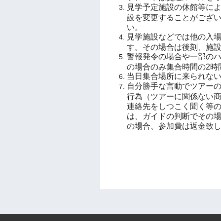
見学予定施設の休館等に
設を変更することがござ
い。
見学施設などでは他の入
す。その場合は後刻、施
警報発令の場合や一部の
の場合のみ集合時間の2時
当日集合場所に来られな
自分勝手な言動でツアー
行為（ツアーに関係ない
連絡先をしつこく聞く等
は、ガイドの判断でその
の場合、参加費は返金致