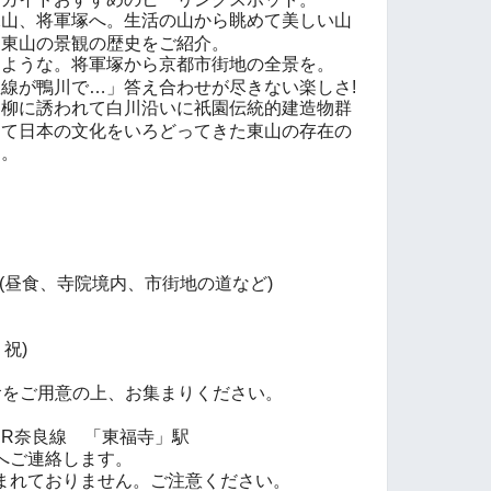
水山、将軍塚へ。生活の山から眺めて美しい山
る東山の景観の歴史をご紹介。
たような。将軍塚から京都市街地の全景を。
線が鴨川で…」答え合わせが尽きない楽しさ!
る柳に誘われて白川沿いに祇園伝統的建造物群
して日本の文化をいろどってきた東山の存在の
も。
間(昼食、寺院境内、市街地の道など)
祝)
食をご用意の上、お集まりください。
JR奈良線 「東福寺」駅
へご連絡します。
まれておりません。ご注意ください。