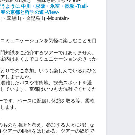
から峰へ山歩き 新緑も絶景も -View-
うように 中川・杉阪・氷室・長坂 -Trail-
春の京都と哲学の道 -View-
・翠黛山・金毘羅山 -Mountain-
のコミュニケーションを気軽に楽しむことを目
専門知識をご紹介するツアーではありません。
ご案内はあくまでコミュニケーションのきっか
ひとりでのご参加。いつも楽しんでいるおひと
ェアしませんか。
。混雑したバスや市街地、観光スポットを避
にしています。京都はいつも大混雑でくたくた
ーです。ペースに配慮し休憩を取る等、柔軟
たします。
カ
のものを場所と考え、参加する人々に特別な
ルツアーの開催をはじめる。ツアーの総称で