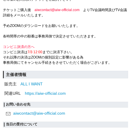
チケットご購入後
aiwcontact@aiw-official.com
よりTV会議時間及びTV会議
詳細をメールいたします。
予めZOOMのダウンロードをお願いいたします。
各時間帯の中の順番は事務局側で決定させていただきます。
コンビニ決済の方へ
コンビニ決済は
7/3 12:00
までに決済下さい。
それ以降の決済はZOOMの個別設定に影響がある為
事務局側にてキャンセル手続きをさせていただく場合がございます。
主催者情報
販売主
ALL I WANT
関連URL
https://aiw-official.com
お問い合わせ先
aiwcontact@aiw-official.com
当日の受付について