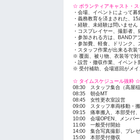
☆ ボランティアキャスト・ス
・会場、イベントによって募
・義務教育を済まされた、15
・経験、未経験は問いません
・コスプレイヤー、撮影者、
・参加される方は、BANDア
・参加費、軽食、ドリンク、
・スタッフ作業が出来る衣装
※ 覆面、被り物、衣装等で
・設営・撤収作業、イベント
※ 受付補助、会場巡回がメ
☆ タイムスケジュール抜粋 
08:30 スタッフ集合（高屋
08:35 朝会MT
08:45 女性更衣室設営
09:00 スタッフ車両移動・
09:15 痛車搬入、本部受
10:00 会場OPEN、メンバ
11:00 一般受付開始
14:00 集合写真撮影、プレ
15:00 本部受付撤収