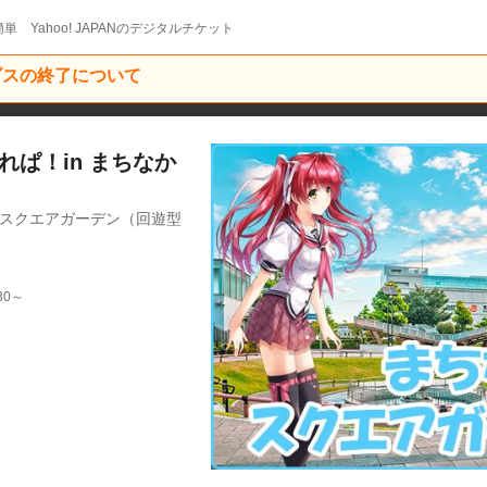
単 Yahoo! JAPANのデジタルチケット
ービスの終了について
れぱ！in まちなか
かスクエアガーデン（回遊型
30～