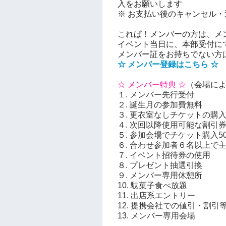
入をお願いします
※ お支払い後のキャンセル
これぱ！メンバーの方は、メ
イベント当日に、本部受付にて
メンバー証をお持ちでない方
☆ メンバー登録はこちら ☆
☆ メンバー特典 ☆
（会場に
１. メンバー先行受付
２.
誕生月の参加費無料
３.
更衣室なしチケットの購
４. 次回以降使用可能な割引
５. 参加会場でチケット購入5
６. 合わせ参加者６名以上で
７. イベント招待券の使用
８. プレゼント抽選引換
９. メンバー専用休憩所
10. 駄菓子食べ放題
11. 出店系エントリー
12. 提携会社での値引・割引
13. メンバー専用会場