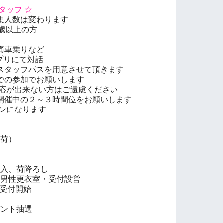
タッフ ☆
集人数は変わります
歳以上の方
痛車乗りなど
プリにて対話
スタッフパスを用意させて頂きます
での参加でお願いします
対応が出来ない方はご遠慮ください
開催中の２～３時間位をお願いします
インになります
☆
稲荷）
搬入、荷降ろし
付、男性更衣室・受付設営
ー受付開始
ゼント抽選