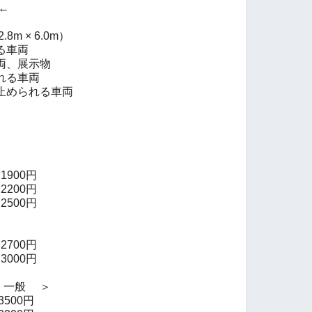
←
m × 6.0m）
る車両
両、展示物
れる車両
止められる車両
900円
200円
0円
700円
0円
一般 ＞
00円