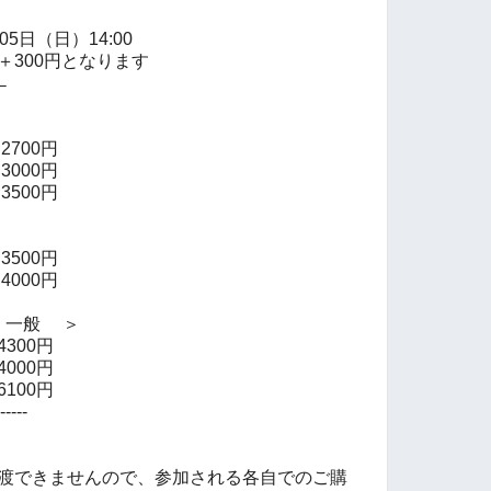
月05日（日）14:00
＋300円となります
←
700円
000円
0円
500円
0円
一般 ＞
00円
00円
00円
---
譲渡できませんので、参加される各自でのご購