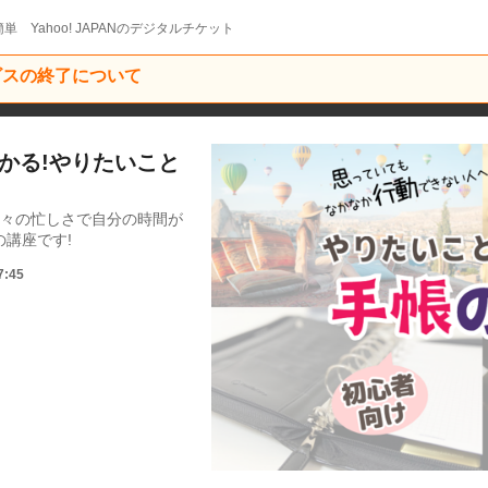
単 Yahoo! JAPANのデジタルチケット
ービスの終了について
でわかる!やりたいこと
日々の忙しさで自分の時間が
講座です!
7:45