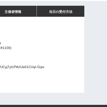
主催者情報
当日の受付方法
A
¥1100)
l/UCyj7yt1PtbXJe61CUqI-Gqw