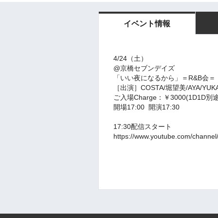
イベント情報
4/24（土）
@京橋セブンデイズ
「いい夜になるから」＝R&B会＝
［出演］COSTA/堀望美/AYA/YUK
ご入場Charge：￥3000(1D1D別途
開場17:00 開演17:30
17:30配信スタート
https://www.youtube.com/channe