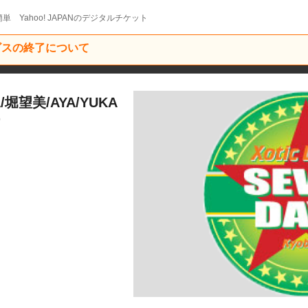
単 Yahoo! JAPANのデジタルチケット
ービスの終了について
堀望美/AYA/YUKA
0