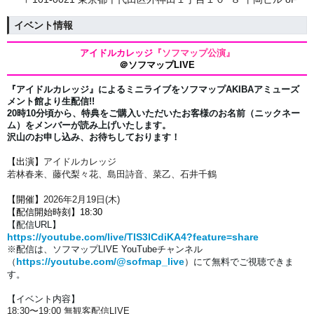
イベント情報
アイドルカレッジ
『ソフマップ公演』
＠ソフマップLIVE
『アイドルカレッジ』によるミニライブをソフマップAKIBAアミューズ
メント館より生配信!!
20時10分頃から、特典をご購入いただいたお客様のお名前（ニックネー
ム）を
メンバーが読み上げいたします。
沢山のお申し込み、お待ちしております！
【出演】
アイドルカレッジ
若林春来、藤代梨々花、島田詩音、菜乙、石井千鶴
【開催】
2026年2月19
日(木)
【配信開始時刻】18:30
【配信URL】
https://youtube.com/live/TlS3lCdiKA4?feature=share
※配信は、
ソフマップLIVE YouTubeチャンネル
https://youtube.com/@sofmap_live
（
）にて
無料でご視聴できま
す。
【イベント内容】
18:30〜19:00 無観客配信LIVE