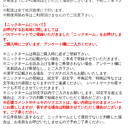
※発送までに1〜2週間ほどいただく場合がございます。予めご了承下さ
い。
※配送は全て佐川急便にて行います。
※郵便局留め等はご利用頂けませんのでご注意下さい。
【ニックネームについて】
お呼びするお名前に関しましては
パスマーケットでご登録いただきました「ニックネーム」をお呼びしま
す。
ご購入時にございます、アンケート欄にご入力ください。
※ニックネームは商品ご購入時に必ずご登録下さい。
※ニックネームの記載がない場合、ご本名で登録させていただきます。
※ニックネームを読み上げる事をご希望されない場合、アンケート欄に
「名前読み上げ希望なし」とご入力下さい。
※漢字で記載される場合、フリガナの入力もお願いいたします。
※ニックネームの登録は、絵文字、顔文字、半角記号、特殊記号などは
文字化けの原因となりますのでご遠慮ください。（ハートマークや星マ
ークも不可とさせていただきます。）
※ニックネームは10文字以内でご入力をお願いします。10文字を超える
場合は、スタッフの判断で短縮させていただく場合がございます。
※応援コメントやチェキのリクエストは、短い内容はそのままメンバー
にお渡ししますが、長すぎる場合は削除させていただく場合がございま
す。ご了承ください。
※公序良俗に反するなど、ニックネームとして適切でないと判断した場
合は、お名前をお呼びいたしませんので予めご了承ください。