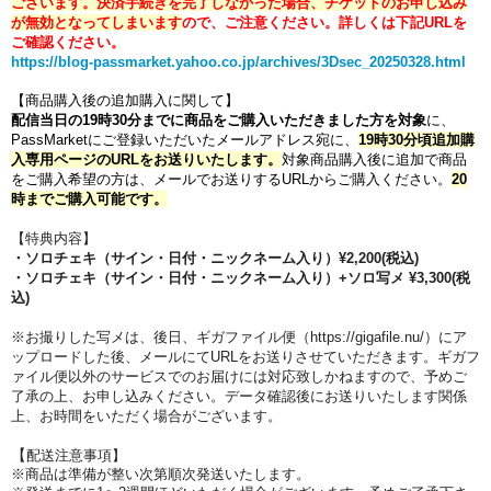
ございます。
決済手続きを完了しなかった場合、チケットのお申し込み
が無効となってしまいます
ので、ご注意ください。
詳しくは下記URLを
ご確認ください。
https://blog-passmarket.yahoo.co.jp/archives/3Dsec_20250328.html
【商品購入後の追加購入に関して】
配信当日の19時30分までに商品をご購入いただきました方を対象
に、
PassMarketにご登録いただいたメールアドレス宛に、
19時30分頃追加購
入専用ページのURLをお送りいたします。
対象商品購入後に追加で商品
をご購入希望の方は、メールでお送りするURLからご購入ください。
20
時までご購入可能です。
【特典内容】
・ソロチェキ（サイン・日付・ニックネーム入り）
¥2,200(税込)
・ソロチェキ（サイン・日付・ニックネーム入り）
+ソロ写メ
¥3,300(税
込)
※お撮りした写メは、後日、ギガファイル便（https://gigafile.nu/）にア
ップロードした後、メールにてURLをお送りさせていただきます。ギガフ
ァイル便以外のサービスでのお届けには対応致しかねますので、予めご
了承の上、お申し込みください。データ確認後にお送りいたします関係
上、お時間をいただく場合がございます。
【
配送注意事項】
※商品は準備が整い次第順次発送いたします。