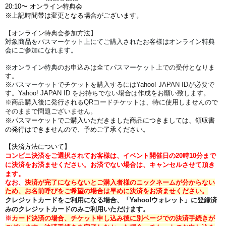
20:10〜 オンライン特典会
※上記時間帯は変更となる場合がございます。
【オンライン特典会参加方法】
対象商品をパスマーケット上にてご購入されたお客様はオンライン特典
会にご参加になれます。
※オンライン特典の
お申込みは全て
パスマーケット
上での受付となりま
す。
※
パスマーケット
でチケットを購入するにはYahoo! JAPAN IDが必要で
す。Yahoo! JAPAN ID をお持ちでない場合は作成をお願い致します。
※商品購入後に発行されるQRコードチケットは、特に使用しませんので
そのままで問題ございません。
※パスマーケットでご購入いただきました商品につきましては、領収書
の発行はできませんので、予めご了承ください。
【決済方法について】
コンビニ決済をご選択されてお客様は、イベント開催日の20時10分まで
に決済をお済ませください。
お済でない場合は、キャンセルさせて頂き
ます。
なお、
決済が完了にならないとご購入者様のニックネームが分からない
ため、お名前呼びをご希望の場合は早めに決済をお済ませください。
クレジットカードをご利用になる場合、「Yahoo!ウォレット」に登録済
みのクレジットカードのみご利用いただけます。
※
カード決済の場合、チケット申し込み後に別ページでの決済手続きが