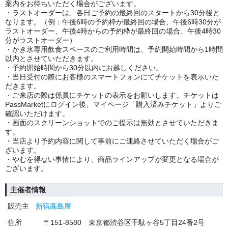
案内をお待ちいただく場合がございます。
・ラストオーダーは、各日ご予約の最終回のスタートから30分後と
なります。（例：午後6時の予約枠が最終回の場合、午後6時30分が
ラストオーダー、午後4時からの予約枠が最終回の場合、午後4時30
分がラストオーダー）
・かき氷専用飲食スペースのご利用時間は、予約開始時間から1時間
以内とさせていただきます。
・予約開始時間から30分以内にお越しください。
・当日受付の際にお客様のスマートフォンにてチケットを表示いた
だきます。
・ご来店の際は係員にチケットの表示をお願いします。チケットは
PassMarketにログイン後、マイページ「購入済みチケット」よりご
確認いただけます。
・画面のスクリーンショットでのご提示は無効とさせていただきま
す。
・当店より予約内容に関して事前にご連絡させていただく場合がご
ざいます。
・やむを得ない事情により、商品ラインアップが変更となる場合が
ございます。
主催者情報
販売主
新宿高島屋
住所
〒151-8580 東京都渋谷区千駄ヶ谷5丁目24番2号