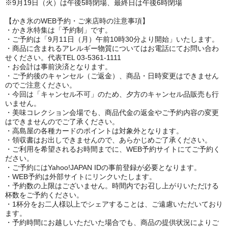
※9月19日（火）は午後5時閉場、最終日は午後6時閉場
【かき氷のWEB予約・ご来店時の注意事項】
・かき氷特集は「予約制」です。
・ご予約は「9月11日（月）午前10時30分より開始」いたします。
・商品に含まれるアレルギー物質についてはお電話にてお問い合わ
せください。代表TEL 03-5361-1111
・お会計は事前決済となります。
・ご予約後のキャンセル（ご返金）、商品・日時変更はできません
のでご注意ください。
・今回は「キャンセル不可」のため、夕方のキャンセル品販売も行
いません。
・美味コレクション会場でも、商品代金の返金やご予約内容の変更
はできませんのでご了承ください。
・高島屋の各種カードのポイントは対象外となります。
・領収書はお出しできませんので、あらかじめご了承ください。
・ご利用を希望されるお時間までに、WEB予約サイトにてご予約く
ださい。
・ご予約にはYahoo!JAPAN IDの事前登録が必要となります。
・WEB予約は外部サイトにリンクいたします。
・予約数の上限はございません。時間内でお召し上がりいただける
杯数をご予約ください。
・1杯分をお二人様以上でシェアすることは、ご遠慮いただいており
ます。
・予約時間にお越しいただいた場合でも、商品の提供状況によりご