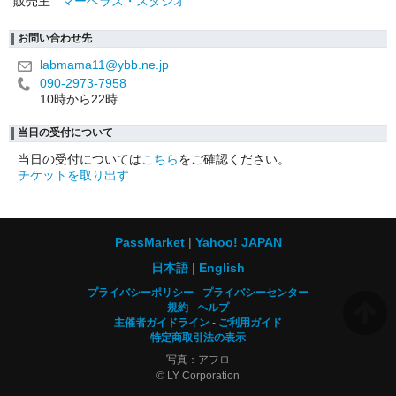
販売主
マーベラス・スタジオ
お問い合わせ先
labmama11@ybb.ne.jp
090-2973-7958
10時から22時
当日の受付について
当日の受付については
こちら
をご確認ください。
チケットを取り出す
PassMarket
Yahoo! JAPAN
日本語
English
プライバシーポリシー
プライバシーセンター
規約
ヘルプ
主催者ガイドライン
ご利用ガイド
特定商取引法の表示
写真：アフロ
© LY Corporation